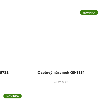
NOVINKA
-573S
Ocelový náramek GS-1151
215 Kč
od
NOVINKA