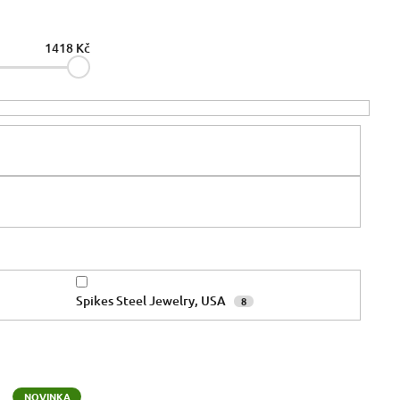
1418
Kč
Spikes Steel Jewelry, USA
8
NOVINKA