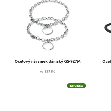
ý
p
i
s
p
r
o
d
u
k
t
Ocelový náramek dámský GS-927M
Ocel
ů
159 Kč
od
NOVINKA