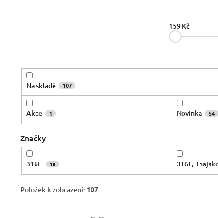
n
í
p
159
Kč
r
o
d
u
k
Na skladě
107
t
ů
Akce
Novinka
1
54
Značky
316L
316L, Thajsk
18
Položek k zobrazení:
107
V