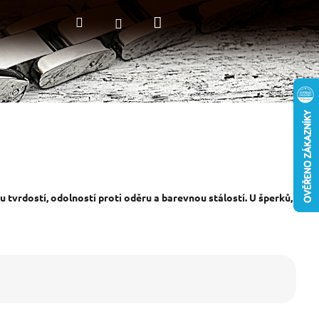
Nákupní
Hledat
Přihlášení
košík
 tvrdostí, odolností proti oděru a barevnou stálostí. U šperků,