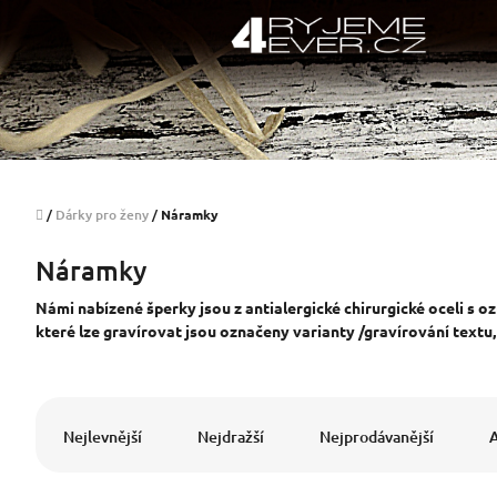
Přejít
na
obsah
Domů
/
Dárky pro ženy
/
Náramky
Náramky
Námi nabízené šperky jsou z antialergické chirurgické oceli s o
které lze gravírovat jsou označeny varianty /gravírování textu,
Ř
a
Nejlevnější
Nejdražší
Nejprodávanější
z
e