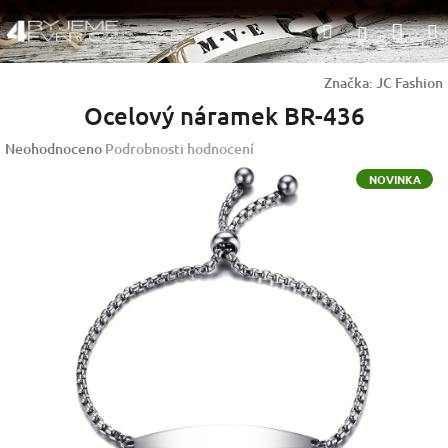
Přejít
Nák
Hledat
na
Přihlášen
obsah
koší
Značka:
JC Fashion
Ocelový náramek BR-436
Průměrné
Neohodnoceno
Podrobnosti hodnocení
hodnocení
NOVINKA
produktu
je
0,0
z
5
hvězdiček.