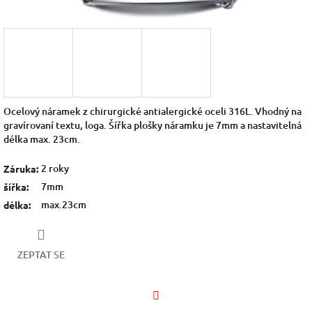
Ocelový náramek z chirurgické antialergické oceli 316L. Vhodný na
gravírovaní textu, loga. Šířka plošky náramku je 7mm a nastavitelná
délka max. 23cm.
2 roky
Záruka
:
7mm
šířka
:
max.23cm
délka
:
ZEPTAT SE