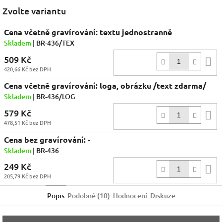
Facebook
Zvolte variantu
Cena včetně gravírování: textu jednostranně
Skladem
| BR-436/TEX
509 Kč
D
420,66 Kč bez DPH
k
Cena včetně gravírování: loga, obrázku /text zdarma/
Skladem
| BR-436/LOG
579 Kč
D
478,51 Kč bez DPH
k
Cena bez gravírování: -
Skladem
| BR-436
249 Kč
D
205,79 Kč bez DPH
k
Popis
Podobné (10)
Hodnocení
Diskuze