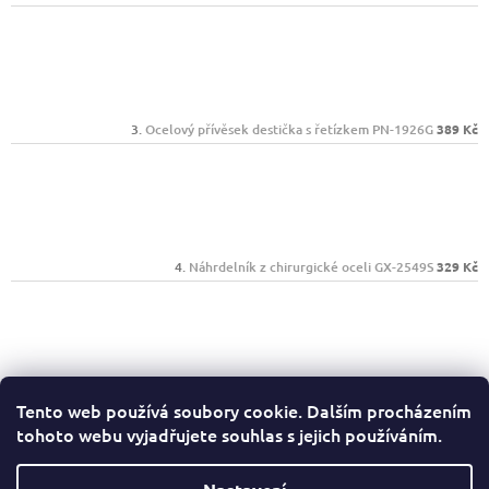
Ocelový přívěsek destička s řetízkem PN-1926G
389 Kč
Náhrdelník z chirurgické oceli GX-2549S
329 Kč
Klíčenka SAND-GLASS
239 Kč
Tento web používá soubory cookie. Dalším procházením
tohoto webu vyjadřujete souhlas s jejich používáním.
Facebook