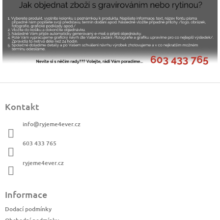
Z
á
Kontakt
p
a
info
@
ryjeme4ever.cz
t
í
603 433 765
ryjeme4ever.cz
Informace
Dodací podmínky