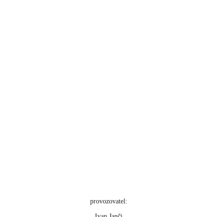
provozovatel:
Ivan Janči