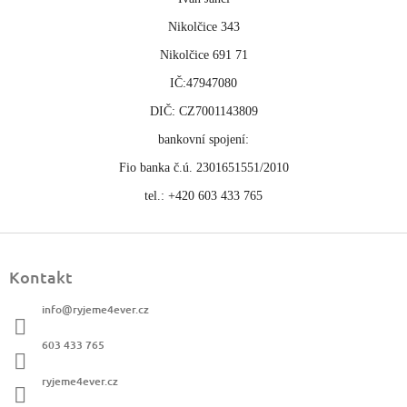
Nikolčice 343
Nikolčice 691 71
IČ:47947080
DIČ: CZ7001143809
bankovní spojení:
Fio banka č.ú. 2301651551/2010
tel.: +420 603 433 765
Z
á
Kontakt
p
a
info
@
ryjeme4ever.cz
t
í
603 433 765
ryjeme4ever.cz