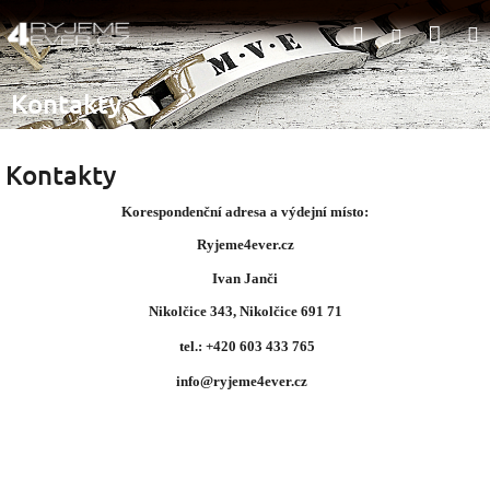
Přejít
Nák
Hledat
na
Přihlášen
obsah
koší
Kontakty
Kontakty
Korespondenční adresa a výdejní místo:
Ryjeme4ever.cz
Ivan Janči
Nikolčice 343, Nikolčice 691 71
tel.: +420 603 433 765
info@ryjeme4ever.cz