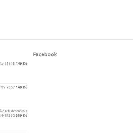
Facebook
ety 15613
149 Kč
INY 7567
149 Kč
ívěsek destička s
PN-1926G
389 Kč