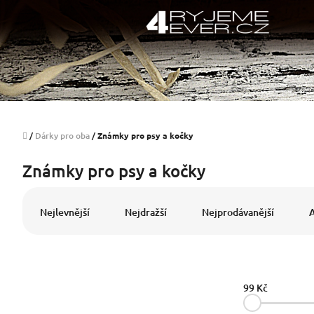
Přejít
na
obsah
Domů
/
Dárky pro oba
/
Známky pro psy a kočky
Známky pro psy a kočky
Ř
a
Nejlevnější
Nejdražší
Nejprodávanější
z
e
n
í
p
99
Kč
r