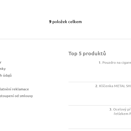
9
položek celkem
O
v
l
á
d
a
Top 5 produktů
c
y
í
Pouzdro na cigar
p
nky
r
h údajů
v
k
Klíčenka METAL SH
latnění reklamace
y
v
stoupení od smlouvy
ý
p
Ocelový př
i
řetízkem 
s
u