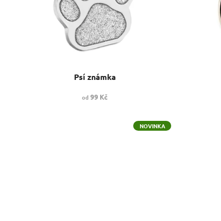
p
r
o
d
u
k
t
Psí známka
ů
99 Kč
od
NOVINKA