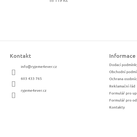
119 Kč
od
Z
á
Kontakt
Informace
p
a
Dodací podmínk
info
@
ryjeme4ever.cz
t
Obchodní podmí
í
603 433 765
Ochrana osobníc
Reklamační řád
ryjeme4ever.cz
Formulář pro up
Formulář pro od
Kontakty