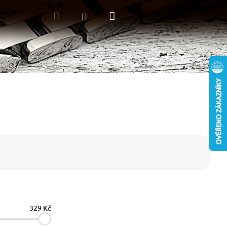
Nákupní
Hledat
Přihlášení
košík
329
Kč