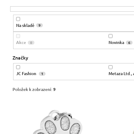
o
d
u
k
Na skladě
9
t
ů
Akce
Novinka
0
6
Značky
JC Fashion
Metaza Ltd.,
1
Položek k zobrazení:
9
V
ý
p
i
s