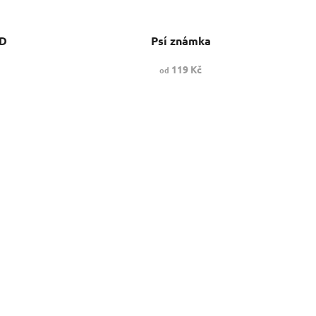
ND
Psí známka
119 Kč
od