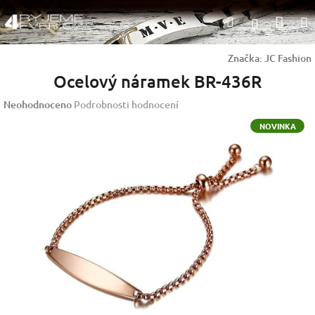
Přejít
Nák
Hledat
na
Přihlášen
obsah
koší
Značka:
JC Fashion
Ocelový náramek BR-436R
Průměrné
Neohodnoceno
Podrobnosti hodnocení
hodnocení
NOVINKA
produktu
je
0,0
z
5
hvězdiček.