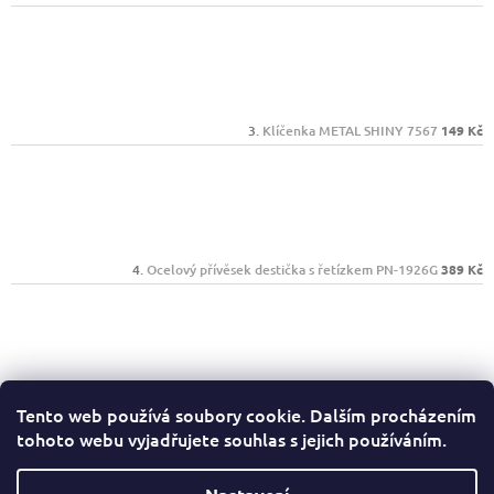
Klíčenka METAL SHINY 7567
149 Kč
Ocelový přívěsek destička s řetízkem PN-1926G
389 Kč
Náhrdelník z chirurgické oceli GX-2549S
329 Kč
Tento web používá soubory cookie. Dalším procházením
tohoto webu vyjadřujete souhlas s jejich používáním.
Facebook