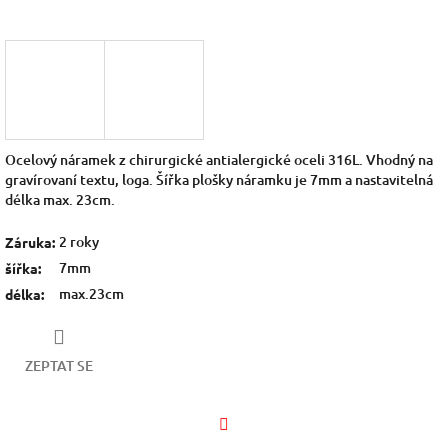
Ocelový náramek z chirurgické antialergické oceli 316L. Vhodný na
gravírovaní textu, loga. Šířka plošky náramku je 7mm a nastavitelná
délka max. 23cm.
2 roky
Záruka
:
7mm
šířka
:
max.23cm
délka
:
ZEPTAT SE