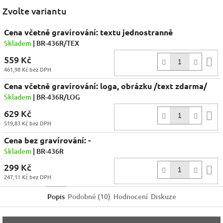
Facebook
Zvolte variantu
Cena včetně gravírování: textu jednostranně
Skladem
| BR-436R/TEX
559 Kč
D
461,98 Kč bez DPH
k
Cena včetně gravírování: loga, obrázku /text zdarma/
Skladem
| BR-436R/LOG
629 Kč
D
519,83 Kč bez DPH
k
Cena bez gravírování: -
Skladem
| BR-436R
299 Kč
D
247,11 Kč bez DPH
k
Popis
Podobné (10)
Hodnocení
Diskuze