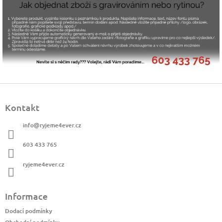
Z
á
Kontakt
p
a
info
@
ryjeme4ever.cz
t
í
603 433 765
ryjeme4ever.cz
Informace
Dodací podmínky