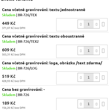
Cena včetně gravírování: textu jednostranně
Skladem
| BR-726/TEX
449 Kč
D
371,07 Kč bez DPH
k
Cena včetně gravírování: textu oboustranně
Skladem
| BR-726/TEX2
609 Kč
D
503,31 Kč bez DPH
k
Cena včetně gravírování: loga, obrázku /text zdarma/
Skladem
| BR-726/LOG
519 Kč
D
428,93 Kč bez DPH
k
Cena bez gravírování: -
Skladem
| BR-726
189 Kč
D
156,20 Kč bez DPH
k