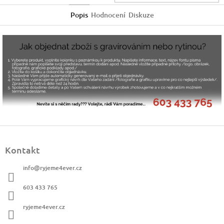
Popis
Hodnocení
Diskuze
Z
á
Kontakt
p
a
info
@
ryjeme4ever.cz
t
í
603 433 765
ryjeme4ever.cz