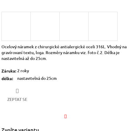
Ocelový náramek z chirurgické antialergické oceli 316L. Vhodný na
gravírovaní textu, loga. Rozměry náramku viz. foto č.2. Délka je
nastavitelná až do 25cm.
2 roky
Záruka
:
nastavitelná do 25cm
délka
:
ZEPTAT SE
Facebook
Zvolte variantu