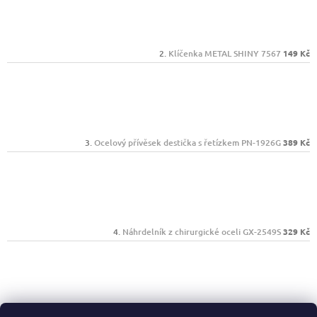
Klíčenka METAL SHINY 7567
149 Kč
Ocelový přívěsek destička s řetízkem PN-1926G
389 Kč
Náhrdelník z chirurgické oceli GX-2549S
329 Kč