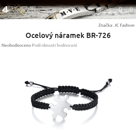
Přejít
Nák
Hledat
na
Přihlášen
obsah
koší
Značka:
JC Fashion
Ocelový náramek BR-726
Průměrné
Neohodnoceno
Podrobnosti hodnocení
hodnocení
produktu
je
0,0
z
5
hvězdiček.