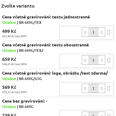
Facebook
Zvolte variantu
Cena včetně gravírování: textu jednostranně
Skladem
| BR-449G/TEX
499 Kč
D
412,40 Kč bez DPH
k
Cena včetně gravírování: textu oboustranně
Skladem
| BR-449G/TEX2
659 Kč
D
544,63 Kč bez DPH
k
Cena včetně gravírování: loga, obrázku /text zdarma/
Skladem
| BR-449G/LOG
569 Kč
D
470,25 Kč bez DPH
k
Cena bez gravírování: -
Skladem
| BR-449G
239 Kč
D