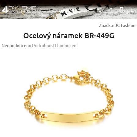
Přejít
Nák
Hledat
na
Přihlášen
obsah
koší
Značka:
JC Fashion
Ocelový náramek BR-449G
Průměrné
Neohodnoceno
Podrobnosti hodnocení
hodnocení
produktu
je
0,0
z
5
hvězdiček.