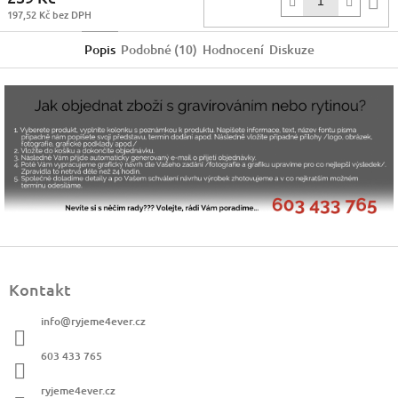
197,52 Kč bez DPH
k
Popis
Podobné (10)
Hodnocení
Diskuze
Z
á
Kontakt
p
a
info
@
ryjeme4ever.cz
t
í
603 433 765
ryjeme4ever.cz