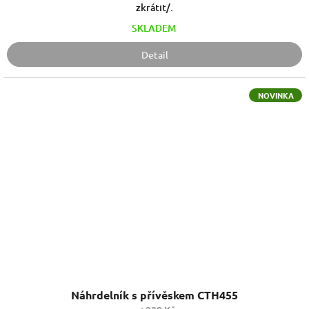
zkrátit/.
SKLADEM
Detail
NOVINKA
Náhrdelník s přívěskem CTH455