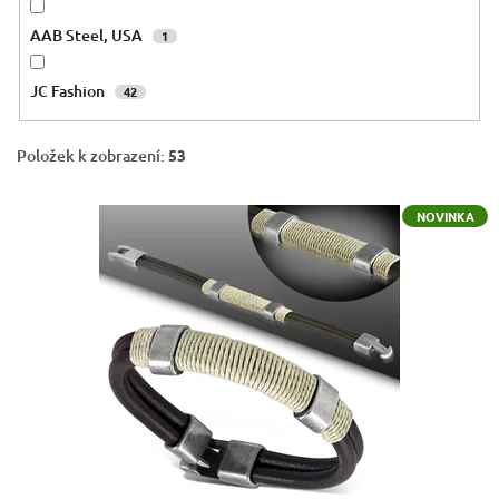
AAB Steel, USA
1
JC Fashion
42
Položek k zobrazení:
53
V
NOVINKA
ý
p
i
s
p
r
o
d
u
k
t