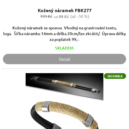
ů
Kožený náramek FBK277
199 Kč
(až –50 %)
99 Kč
od
Kožený náramek se sponou. Vhodný na gravírování textu,
loga. Šířka náramku 14mm a délka 20cm/lze zkrátit/. Úprava délky
za poplatek 99,-.
SKLADEM
Detail
NOVINKA