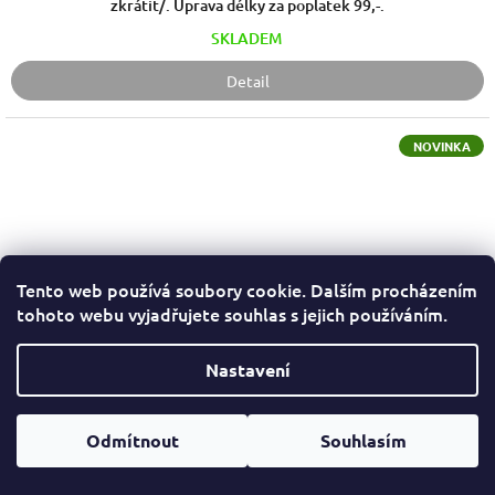
zkrátit/. Úprava délky za poplatek 99,-.
SKLADEM
Detail
NOVINKA
Tento web používá soubory cookie. Dalším procházením
tohoto webu vyjadřujete souhlas s jejich používáním.
Nastavení
Odmítnout
Souhlasím
Náramek z chirurgické oceli BGO494
449 Kč
(až –40 %)
269 Kč
od