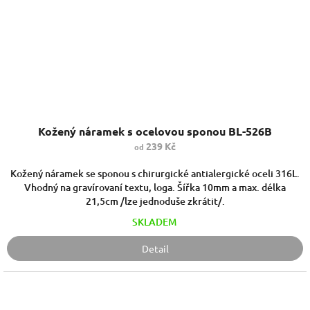
Kožený náramek s ocelovou sponou BL-526B
239 Kč
od
Kožený náramek se sponou s chirurgické antialergické oceli 316L.
Vhodný na gravírovaní textu, loga. Šířka 10mm a max. délka
21,5cm /lze jednoduše zkrátit/.
SKLADEM
Detail