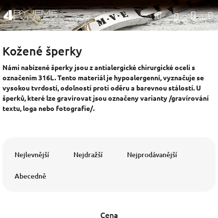
Přejít
Nák
Hledat
na
Přihlášen
obsah
koší
Kožené šperky
Námi nabízené šperky jsou z antialergické chirurgické oceli s
označením 316L. Tento materiál je hypoalergenní, vyznačuje se
vysokou tvrdostí, odolností proti oděru a barevnou stálostí. U
šperků, které lze gravírovat jsou označeny varianty /gravírování
textu, loga nebo fotografie/.
Ř
a
Nejlevnější
Nejdražší
Nejprodávanější
z
e
Abecedně
n
í
p
Cena
r