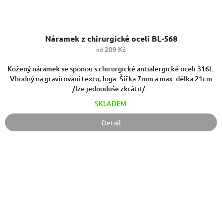
Náramek z chirurgické oceli BL-568
209 Kč
od
Kožený náramek se sponou s chirurgické antialergické oceli 316L.
Vhodný na gravírovaní textu, loga. Šířka 7mm a max. délka 21cm
/lze jednoduše zkrátit/.
SKLADEM
Detail