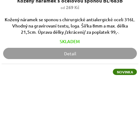
Kožený náramek s ocelovou sponou BL-683B
269 Kč
od
Kožený náramek se sponou s chirurgické antialergické oceli 316L.
Vhodný na gravírovaní textu, loga. Šířka 8mm a max. délka
21,5cm. Úprava délky /zkrácení/ za poplatek 99,-.
SKLADEM
Detail
NOVINKA