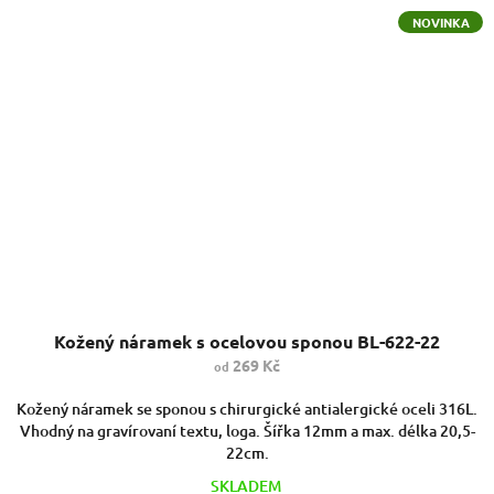
NOVINKA
Kožený náramek s ocelovou sponou BL-622-22
269 Kč
od
Kožený náramek se sponou s chirurgické antialergické oceli 316L.
Vhodný na gravírovaní textu, loga. Šířka 12mm a max. délka 20,5-
22cm.
SKLADEM