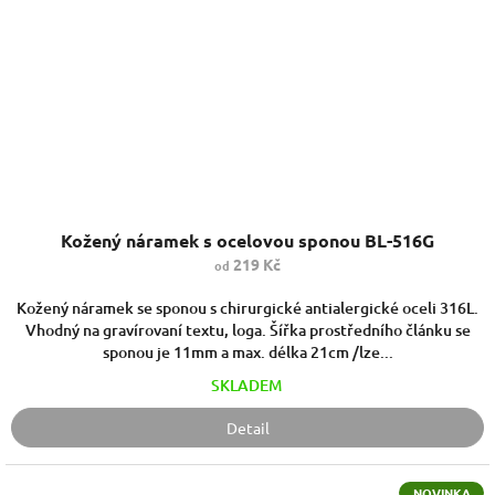
Kožený náramek s ocelovou sponou BL-516G
219 Kč
od
Kožený náramek se sponou s chirurgické antialergické oceli 316L.
Vhodný na gravírovaní textu, loga. Šířka prostředního článku se
sponou je 11mm a max. délka 21cm /lze...
SKLADEM
Detail
NOVINKA