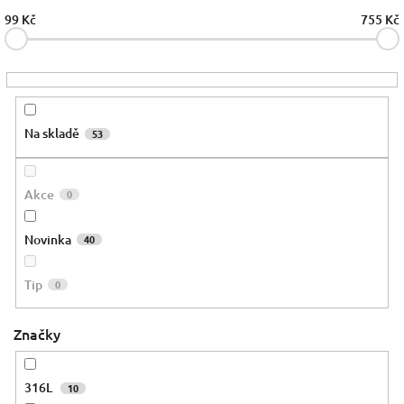
o
99
Kč
755
Kč
d
u
k
t
ů
Na skladě
53
Akce
0
Novinka
40
Tip
0
Značky
316L
10