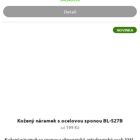
Detail
NOVINKA
Kožený náramek s ocelovou sponou BL-527B
199 Kč
od
Kožený náramek se sponou s chirurgické antialergické oceli 316L.