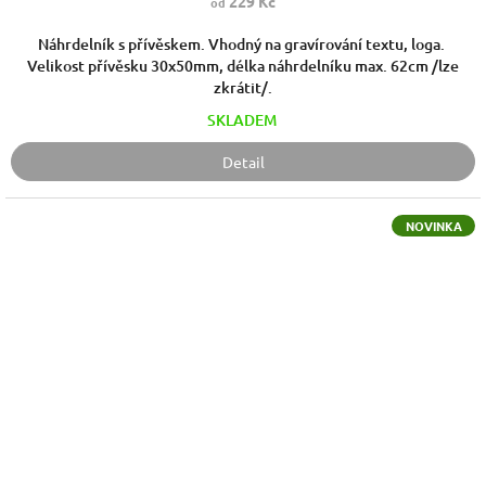
229 Kč
od
Náhrdelník s přívěskem. Vhodný na gravírování textu, loga.
Velikost přívěsku 30x50mm, délka náhrdelníku max. 62cm /lze
zkrátit/.
SKLADEM
Detail
NOVINKA