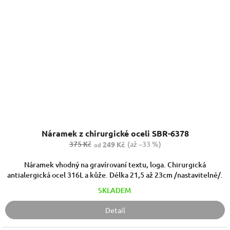
Náramek z chirurgické oceli SBR-6378
375 Kč
(až –33 %)
249 Kč
od
Náramek vhodný na gravírovaní textu, loga. Chirurgická
antialergická ocel 316L a kůže. Délka 21,5 až 23cm /nastavitelné/.
SKLADEM
Detail