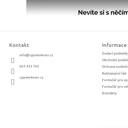
Z
á
Kontakt
Informace
p
a
Dodací podmínk
info
@
ryjeme4ever.cz
t
Obchodní podmí
í
603 433 765
Ochrana osobníc
Reklamační řád
ryjeme4ever.cz
Formulář pro up
Formulář pro od
Kontakty