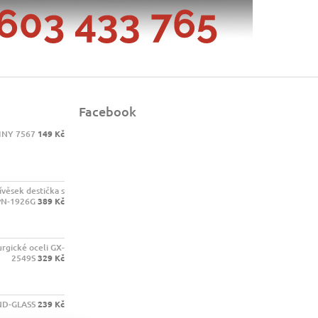
Facebook
INY 7567
149 Kč
ívěsek destička s
PN-1926G
389 Kč
urgické oceli GX-
2549S
329 Kč
ND-GLASS
239 Kč