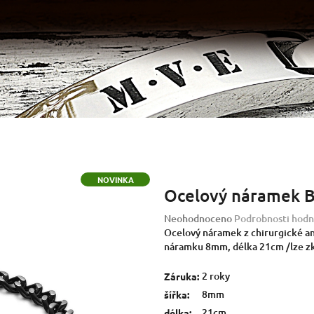
NOVINKA
Ocelový náramek 
Průměrné
Neohodnoceno
Podrobnosti hodn
hodnocení
Ocelový náramek z chirurgické ant
produktu
náramku 8mm, délka 21cm /lze zk
je
0,0
2 roky
Záruka
:
z
8mm
šířka
:
5
21cm
délka
: