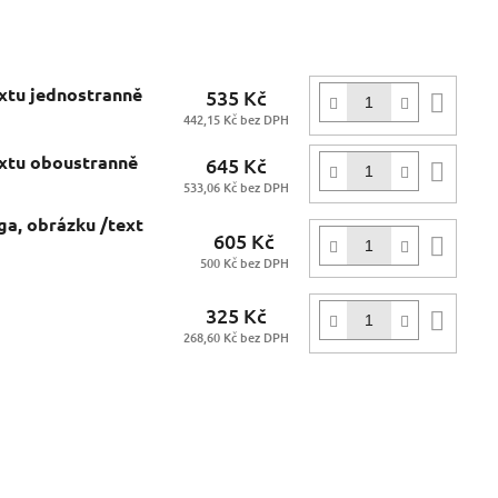
extu jednostranně
535 Kč
Do
442,15 Kč bez DPH
koší
extu oboustranně
645 Kč
Do
533,06 Kč bez DPH
koší
ga, obrázku /text
605 Kč
Do
500 Kč bez DPH
koší
325 Kč
Do
268,60 Kč bez DPH
koší