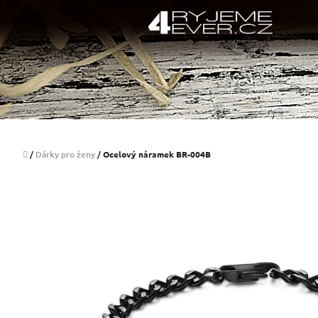
Přejít
na
obsah
Domů
/
Dárky pro ženy
/
Ocelový náramek BR-004B