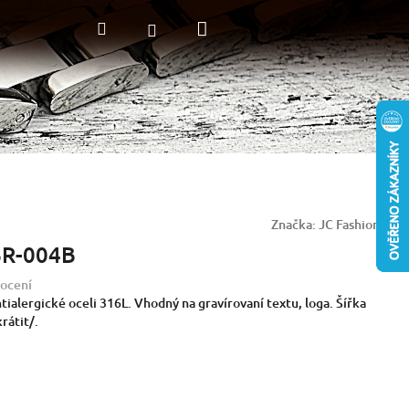
Nákupní
Hledat
Přihlášení
košík
Značka:
JC Fashion
BR-004B
ocení
ialergické oceli 316L. Vhodný na gravírovaní textu, loga. Šířka
rátit/.