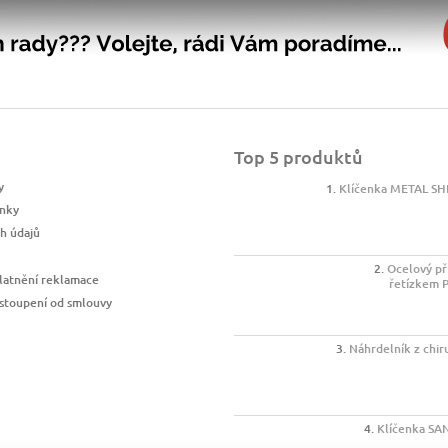
Top 5 produktů
y
Klíčenka METAL SH
nky
h údajů
Ocelový př
latnění reklamace
řetízkem 
stoupení od smlouvy
Náhrdelník z chir
Klíčenka SA