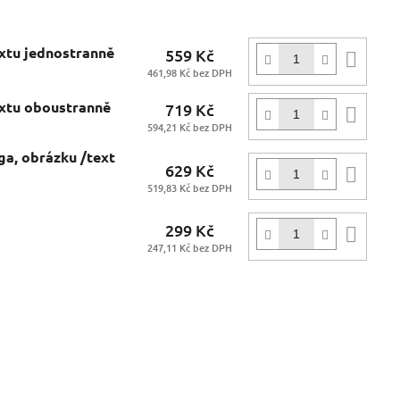
extu jednostranně
559 Kč
Do
461,98 Kč bez DPH
koší
extu oboustranně
719 Kč
Do
594,21 Kč bez DPH
koší
ga, obrázku /text
629 Kč
Do
519,83 Kč bez DPH
koší
299 Kč
Do
247,11 Kč bez DPH
koší