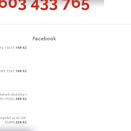
Facebook
ety 15613
149 Kč
INY 7567
149 Kč
ívěsek destička s
PN-1926G
389 Kč
urgické oceli GX-
2549S
329 Kč