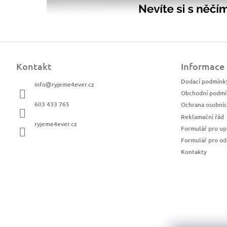
Z
á
Kontakt
Informace
p
a
Dodací podmínk
info
@
ryjeme4ever.cz
t
Obchodní podmí
í
603 433 765
Ochrana osobníc
Reklamační řád
ryjeme4ever.cz
Formulář pro up
Formulář pro od
Kontakty