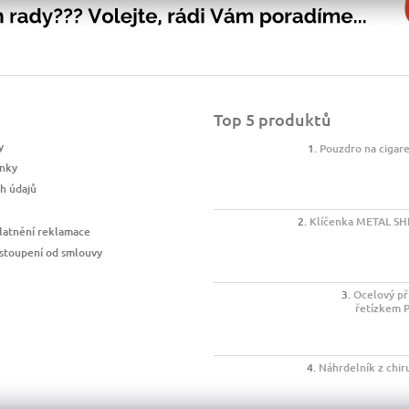
Top 5 produktů
y
Pouzdro na cigar
nky
h údajů
Klíčenka METAL SH
latnění reklamace
stoupení od smlouvy
Ocelový př
řetízkem 
Náhrdelník z chir