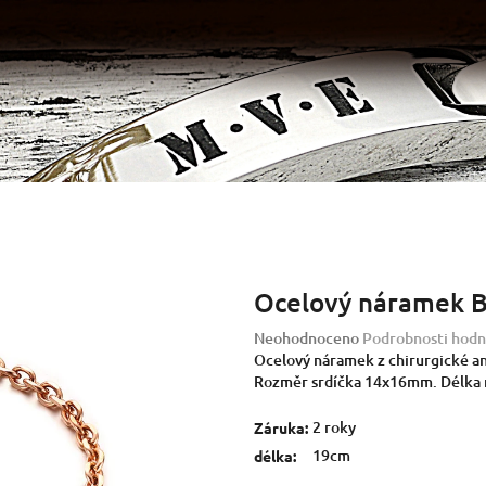
Ocelový náramek 
Průměrné
Neohodnoceno
Podrobnosti hodn
hodnocení
Ocelový náramek z chirurgické ant
produktu
Rozměr srdíčka 14x16mm. Délka n
je
0,0
2 roky
Záruka
:
z
19cm
délka
:
5