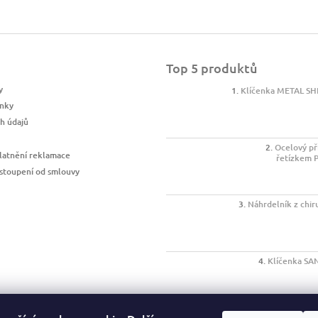
Top 5 produktů
y
Klíčenka METAL SH
nky
h údajů
Ocelový př
latnění reklamace
řetízkem 
stoupení od smlouvy
Náhrdelník z chir
Klíčenka SA
Psací sada Mark T