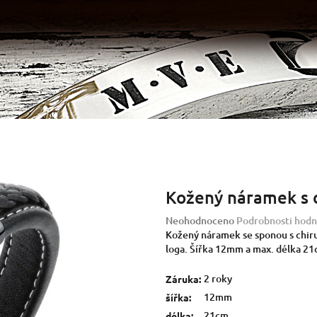
Kožený náramek s 
Průměrné
Neohodnoceno
Podrobnosti hodn
hodnocení
Kožený náramek se sponou s chiru
produktu
loga. Šířka 12mm a max. délka 2
je
0,0
2 roky
Záruka
:
z
12mm
šířka
:
5
21cm
délka
: