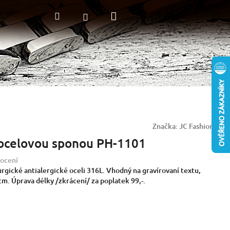
Nákupní
Hledat
Přihlášení
košík
Značka:
JC Fashion
ocelovou sponou PH-1101
ocení
rgické antialergické oceli 316L. Vhodný na gravírovaní textu,
1cm.
Úprava délky /zkrácení/ za poplatek 99,-.