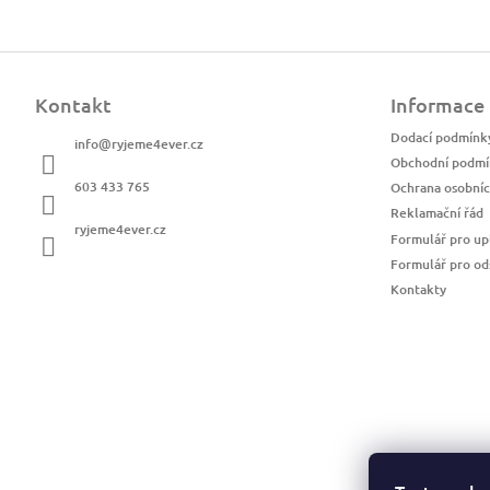
Z
á
Kontakt
Informace
p
a
Dodací podmínk
info
@
ryjeme4ever.cz
t
Obchodní podmí
í
603 433 765
Ochrana osobníc
Reklamační řád
ryjeme4ever.cz
Formulář pro up
Formulář pro od
Kontakty