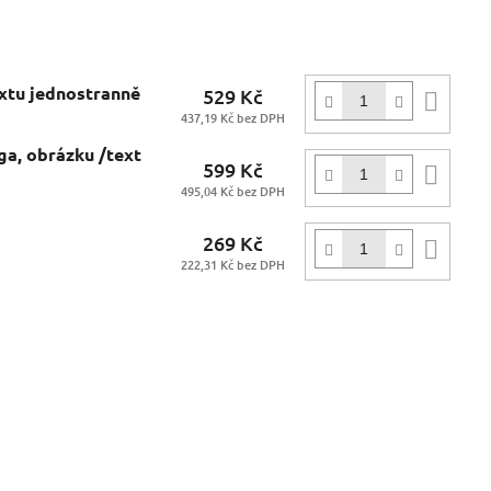
extu jednostranně
529 Kč
Do
437,19 Kč bez DPH
koší
ga, obrázku /text
599 Kč
Do
495,04 Kč bez DPH
koší
269 Kč
Do
222,31 Kč bez DPH
koší