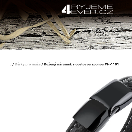
Přejít
na
obsah
Domů
/
Dárky pro muže
/
Kožený náramek s ocelovou sponou PH-1101