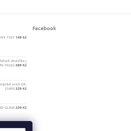
Facebook
INY 7567
149 Kč
ívěsek destička s
PN-1926G
389 Kč
urgické oceli GX-
2549S
329 Kč
ND-GLASS
239 Kč
wain 1385603
389