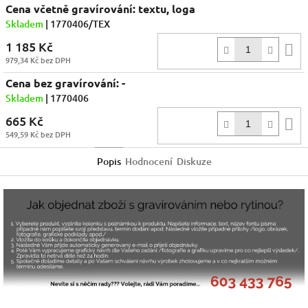
Cena včetně gravírování: textu, loga
Skladem
| 1770406/TEX
1 185 Kč
D
979,34 Kč bez DPH
k
Cena bez gravírování: -
Skladem
| 1770406
665 Kč
D
549,59 Kč bez DPH
k
Popis
Hodnocení
Diskuze