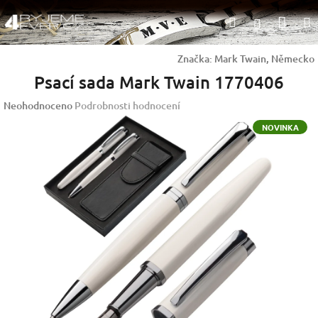
Přejít
Nák
Hledat
na
Přihlášen
obsah
koší
Značka:
Mark Twain, Německo
Psací sada Mark Twain 1770406
Průměrné
Neohodnoceno
Podrobnosti hodnocení
hodnocení
NOVINKA
produktu
je
0,0
z
5
hvězdiček.