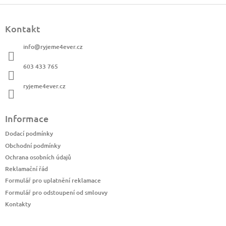
Z
á
Kontakt
p
a
info
@
ryjeme4ever.cz
t
í
603 433 765
ryjeme4ever.cz
Informace
Dodací podmínky
Obchodní podmínky
Ochrana osobních údajů
Reklamační řád
Formulář pro uplatnění reklamace
Formulář pro odstoupení od smlouvy
Kontakty