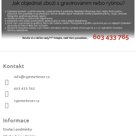
Z
á
Kontakt
p
a
info
@
ryjeme4ever.cz
t
í
603 433 765
ryjeme4ever.cz
Informace
Dodací podmínky