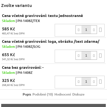
Facebook
Zvolte variantu
Cena včetně gravírování: textu jednostranně
Skladem
| PH-1408Z/TEX
585 Kč
D
483,47 Kč bez DPH
k
Cena včetně gravírování: loga, obrázku /text zdarma/
Skladem
| PH-1408Z/LOG
655 Kč
D
541,32 Kč bez DPH
k
Cena bez gravírování: -
Skladem
| PH-1408Z
325 Kč
D
268,60 Kč bez DPH
k
Popis
Podobné (10)
Hodnocení
Diskuze