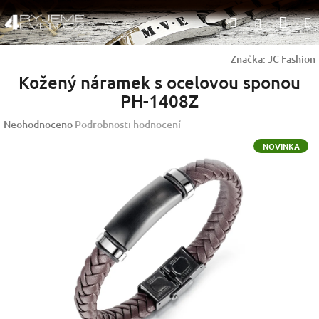
Přejít
Nák
Hledat
na
Přihlášen
obsah
koší
Značka:
JC Fashion
Kožený náramek s ocelovou sponou
PH-1408Z
Průměrné
Neohodnoceno
Podrobnosti hodnocení
hodnocení
NOVINKA
produktu
je
0,0
z
5
hvězdiček.