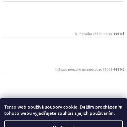
Placatka 235ml nerez
169 Kč
Zippo pouzdro na zapalovač 17005
468 Kč
Zippo 25050 Street Chrome
656 Kč
Tento web používá soubory cookie. Dalším procházením
tohoto webu vyjadřujete souhlas s jejich používáním.
Facebook