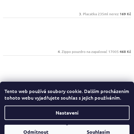
Placatka 235ml nerez
169 Kč
Zippo pouzdro na zapalovač 17005
468 Kč
Zippo 25050 Street Chrome
656 Kč
Tento web používá soubory cookie. Dalším procházením
tohoto webu vyjadřujete souhlas s jejich používáním.
Facebook
Nastavení
Copyright 2026
Ryjeme4ever.cz
. Všechna práva
Odmítnout
Souhlasím
Vytvořil Shoptet