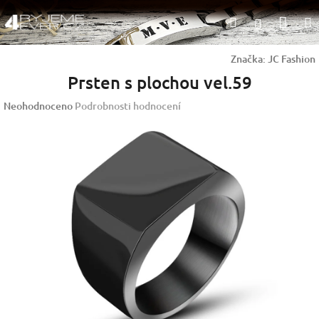
Přejít
Nák
Hledat
na
Přihlášen
obsah
koší
Značka:
JC Fashion
Prsten s plochou vel.59
Průměrné
Neohodnoceno
Podrobnosti hodnocení
hodnocení
produktu
je
0,0
z
5
hvězdiček.