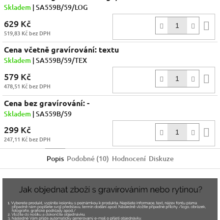
Skladem
| SA559B/59/LOG
629 Kč
D
519,83 Kč bez DPH
k
Cena včetně gravírování: textu
Skladem
| SA559B/59/TEX
579 Kč
D
478,51 Kč bez DPH
k
Cena bez gravírování: -
Skladem
| SA559B/59
299 Kč
D
247,11 Kč bez DPH
k
Popis
Podobné (10)
Hodnocení
Diskuze