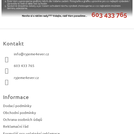
Z
á
Kontakt
p
a
info
@
ryjeme4ever.cz
t
í
603 433 765
ryjeme4ever.cz
Informace
Dodací podmínky
Obchodní podmínky
Ochrana osobních údajů
Reklamační řád
Formulář pro uplatnění reklamace