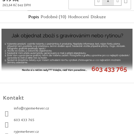
263,64 Kč bez DPH
k
Popis
Podobné (10)
Hodnocení
Diskuze
Z
á
Kontakt
p
a
info
@
ryjeme4ever.cz
t
í
603 433 765
ryjeme4ever.cz