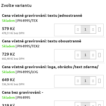
Facebook
Zvolte variantu
Cena včetně gravírování: textu jednostranně
Skladem
| PN-899S/TEX
579 Kč
D
478,51 Kč bez DPH
k
Cena včetně gravírování: textu oboustranně
Skladem
| PN-899S/TEX2
729 Kč
D
602,48 Kč bez DPH
k
Cena včetně gravírování: loga, obrázku /text zdarma/
Skladem
| PN-899S/LOG
649 Kč
D
536,36 Kč bez DPH
k
Cena bez gravírování: -
Skladem
| PN-899S
319 Kč
D