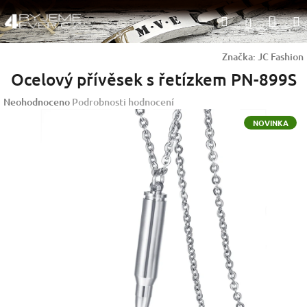
Přejít
Nák
Hledat
na
Přihlášen
obsah
koší
Značka:
JC Fashion
Ocelový přívěsek s řetízkem PN-899S
Průměrné
Neohodnoceno
Podrobnosti hodnocení
hodnocení
NOVINKA
produktu
je
0,0
z
5
hvězdiček.