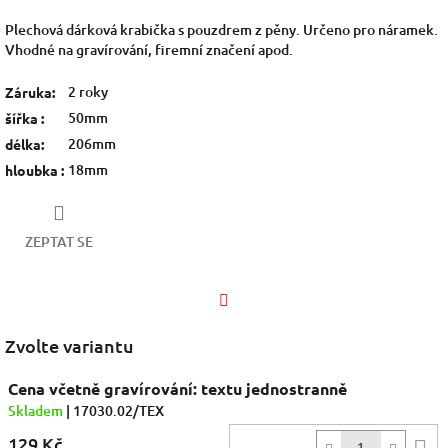
Plechová dárková krabička s pouzdrem z pěny. Určeno pro náramek.
Vhodné na gravírování, firemní značení apod.
2 roky
Záruka
:
50mm
šířka
:
206mm
délka
:
18mm
hloubka
:
ZEPTAT SE
Facebook
Zvolte variantu
Cena včetně gravírování: textu jednostranně
Skladem
| 17030.02/TEX
129 Kč
D