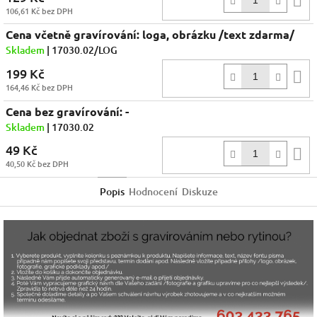
106,61 Kč bez DPH
k
Cena včetně gravírování: loga, obrázku /text zdarma/
Skladem
| 17030.02/LOG
199 Kč
D
164,46 Kč bez DPH
k
Cena bez gravírování: -
Skladem
| 17030.02
49 Kč
D
40,50 Kč bez DPH
k
Popis
Hodnocení
Diskuze