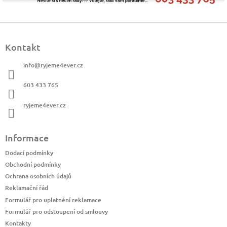
Z
á
Kontakt
p
a
info
@
ryjeme4ever.cz
t
í
603 433 765
ryjeme4ever.cz
Informace
Dodací podmínky
Obchodní podmínky
Ochrana osobních údajů
Reklamační řád
Formulář pro uplatnění reklamace
Formulář pro odstoupení od smlouvy
Kontakty