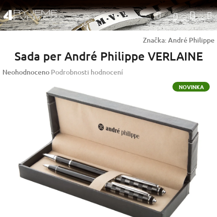
Přejít
Nák
Hledat
na
Přihlášen
obsah
koší
Značka:
André Philippe
Sada per André Philippe VERLAINE
Průměrné
Neohodnoceno
Podrobnosti hodnocení
hodnocení
NOVINKA
produktu
je
0,0
z
5
hvězdiček.