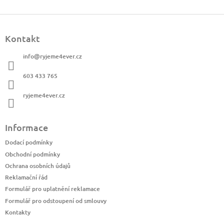
Z
á
Kontakt
p
a
info
@
ryjeme4ever.cz
t
í
603 433 765
ryjeme4ever.cz
Informace
Dodací podmínky
Obchodní podmínky
Ochrana osobních údajů
Reklamační řád
Formulář pro uplatnění reklamace
Formulář pro odstoupení od smlouvy
Kontakty