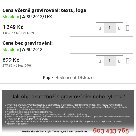
Cena včetně gravírování: textu, loga
Skladem
| AP852012/TEX
1 249 Kč
D
1 032,23 Kč bez DPH
k
Cena bez gravírování: -
Skladem
| AP852012
699 Kč
D
577,69 Kč bez DPH
k
Popis
Hodnocení
Diskuze