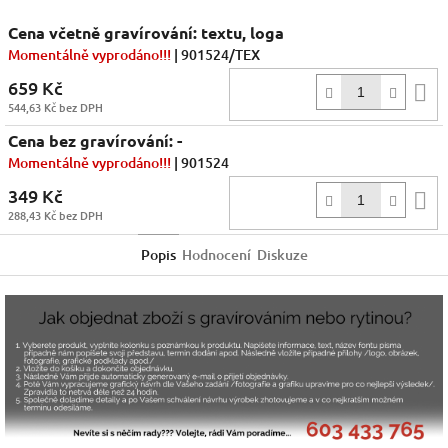
Cena včetně gravírování: textu, loga
Momentálně vyprodáno!!!
| 901524/TEX
659 Kč
D
544,63 Kč bez DPH
k
Cena bez gravírování: -
Momentálně vyprodáno!!!
| 901524
349 Kč
D
288,43 Kč bez DPH
k
Popis
Hodnocení
Diskuze