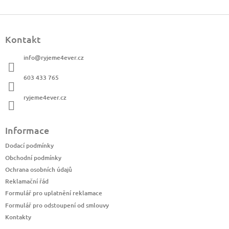
Z
á
Kontakt
p
a
info
@
ryjeme4ever.cz
t
í
603 433 765
ryjeme4ever.cz
Informace
Dodací podmínky
Obchodní podmínky
Ochrana osobních údajů
Reklamační řád
Formulář pro uplatnění reklamace
Formulář pro odstoupení od smlouvy
Kontakty