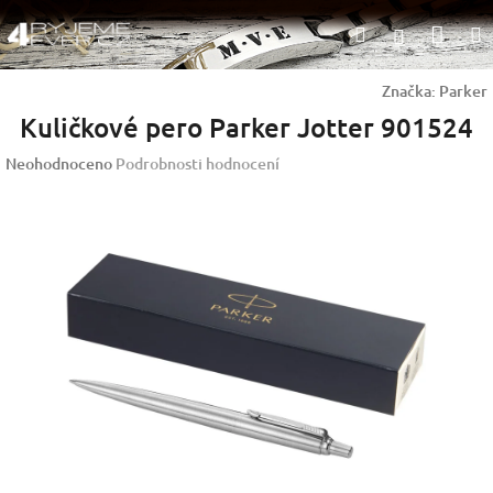
Přejít
Nák
Hledat
na
Přihlášen
obsah
koší
Značka:
Parker
Kuličkové pero Parker Jotter 901524
Průměrné
Neohodnoceno
Podrobnosti hodnocení
hodnocení
produktu
je
0,0
z
5
hvězdiček.