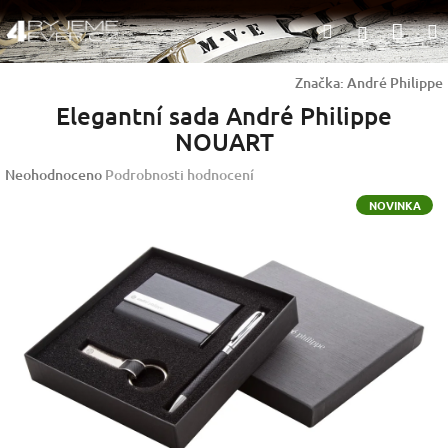
Přejít
Nák
Hledat
na
Přihlášen
obsah
koší
Značka:
André Philippe
Elegantní sada André Philippe
NOUART
Průměrné
Neohodnoceno
Podrobnosti hodnocení
hodnocení
NOVINKA
produktu
je
0,0
z
5
hvězdiček.