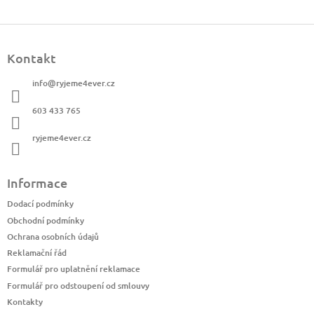
Z
á
Kontakt
p
a
info
@
ryjeme4ever.cz
t
í
603 433 765
ryjeme4ever.cz
Informace
Dodací podmínky
Obchodní podmínky
Ochrana osobních údajů
Reklamační řád
Formulář pro uplatnění reklamace
Formulář pro odstoupení od smlouvy
Kontakty