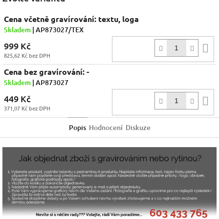
Cena včetně gravírování: textu, loga
Skladem
| AP873027/TEX
999 Kč
D
825,62 Kč bez DPH
k
Cena bez gravírování: -
Skladem
| AP873027
449 Kč
D
371,07 Kč bez DPH
k
Popis
Hodnocení
Diskuze