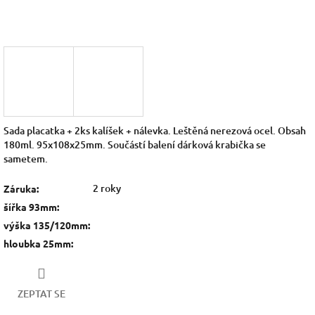
Sada placatka + 2ks kalíšek + nálevka. Leštěná nerezová ocel. Obsah
180ml. 95x108x25mm. Součástí balení dárková krabička se
sametem.
2 roky
Záruka
:
šířka 93mm
:
výška 135/120mm
:
hloubka 25mm
:
ZEPTAT SE