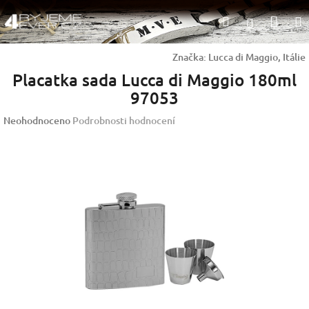
Přejít
Nák
Hledat
na
Přihlášen
obsah
koší
Značka:
Lucca di Maggio, Itálie
Placatka sada Lucca di Maggio 180ml
97053
Průměrné
Neohodnoceno
Podrobnosti hodnocení
hodnocení
produktu
je
0,0
z
5
hvězdiček.