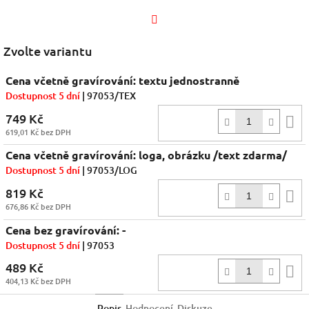
Facebook
Zvolte variantu
Cena včetně gravírování: textu jednostranně
Dostupnost 5 dní
| 97053/TEX
749 Kč
D
619,01 Kč bez DPH
k
Cena včetně gravírování: loga, obrázku /text zdarma/
Dostupnost 5 dní
| 97053/LOG
819 Kč
D
676,86 Kč bez DPH
k
Cena bez gravírování: -
Dostupnost 5 dní
| 97053
489 Kč
D
404,13 Kč bez DPH
k
Popis
Hodnocení
Diskuze