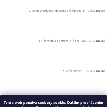
Ocelový přívěsek destička s řetízkem PN-1926G
389 Kč
Náhrdelník z chirurgické oceli GX-2549S
329 Kč
Klíčenka SAND-GLASS
239 Kč
Psací sada Mark Twain 1385603
389 Kč
Tento web používá soubory cookie. Dalším procházením