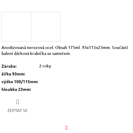
Anodizovaná nerezová ocel. Obsah 175ml. 93x115x23mm. Součástí
balení dárková krabička se sametem.
2 roky
Záruka
:
šířka 93mm
:
výška 100/115mm
:
hloubka 23mm
:
ZEPTAT SE