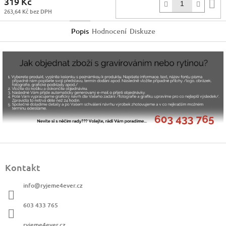
319 Kč
D
263,64 Kč bez DPH
k
Popis
Hodnocení
Diskuze
Z
á
Kontakt
p
a
info
@
ryjeme4ever.cz
t
í
603 433 765
ryjeme4ever.cz