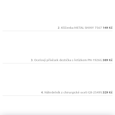
Klíčenka METAL SHINY 7567
149 Kč
Ocelový přívěsek destička s řetízkem PN-1926G
389 Kč
Náhrdelník z chirurgické oceli GX-2549S
329 Kč