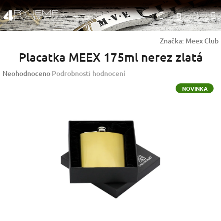
Přejít
Nák
Hledat
na
Přihlášen
obsah
koší
Značka:
Meex Club
Placatka MEEX 175ml nerez zlatá
Průměrné
Neohodnoceno
Podrobnosti hodnocení
hodnocení
NOVINKA
produktu
je
0,0
z
5
hvězdiček.