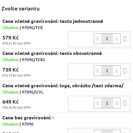
Facebook
Zvolte variantu
Cena včetně gravírování: textu jednostranně
Skladem
| 97096/TEX
579 Kč
D
478,51 Kč bez DPH
k
Cena včetně gravírování: textu oboustranně
Skladem
| 97096/TEX2
739 Kč
D
610,74 Kč bez DPH
k
Cena včetně gravírování: loga, obrázku /text zdarma/
Skladem
| 97096/LOG
649 Kč
D
536,36 Kč bez DPH
k
Cena bez gravírování: -
Skladem
| 97096