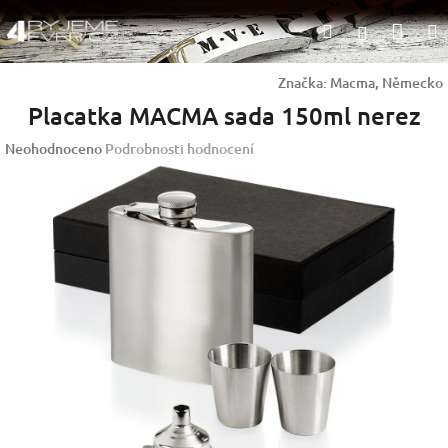
Přejít
Nák
Hledat
na
Přihlášen
obsah
koší
Značka:
Macma, Německo
Placatka MACMA sada 150ml nerez
Průměrné
Neohodnoceno
Podrobnosti hodnocení
hodnocení
produktu
je
0,0
z
5
hvězdiček.