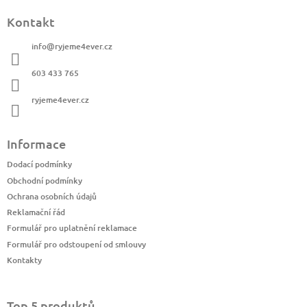
á
Kontakt
p
a
info
@
ryjeme4ever.cz
t
í
603 433 765
ryjeme4ever.cz
Informace
Dodací podmínky
Obchodní podmínky
Ochrana osobních údajů
Reklamační řád
Formulář pro uplatnění reklamace
Formulář pro odstoupení od smlouvy
Kontakty
Top 5 produktů