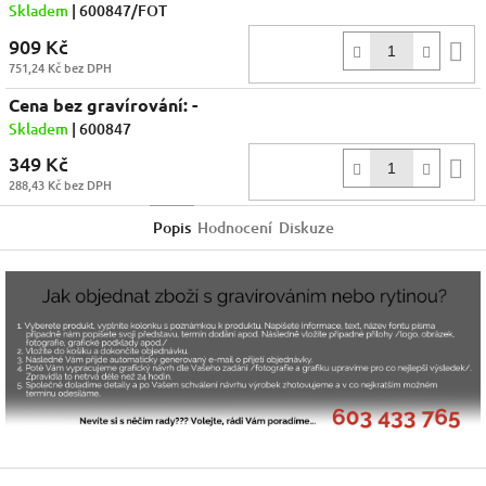
Skladem
| 600847/FOT
909 Kč
D
751,24 Kč bez DPH
k
Cena bez gravírování: -
Skladem
| 600847
349 Kč
D
288,43 Kč bez DPH
k
Popis
Hodnocení
Diskuze
Z