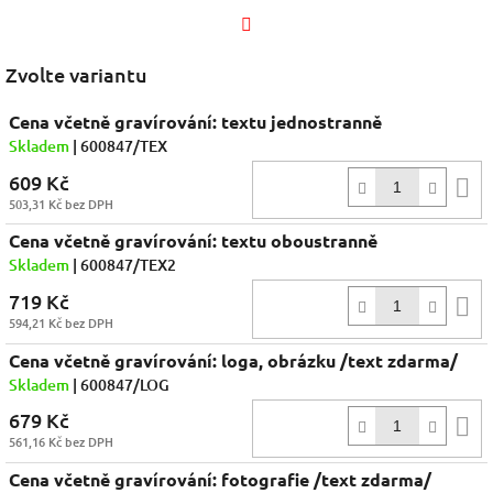
Facebook
Zvolte variantu
Cena včetně gravírování: textu jednostranně
Skladem
| 600847/TEX
609 Kč
D
503,31 Kč bez DPH
k
Cena včetně gravírování: textu oboustranně
Skladem
| 600847/TEX2
719 Kč
D
594,21 Kč bez DPH
k
Cena včetně gravírování: loga, obrázku /text zdarma/
Skladem
| 600847/LOG
679 Kč
D
561,16 Kč bez DPH
k
Cena včetně gravírování: fotografie /text zdarma/