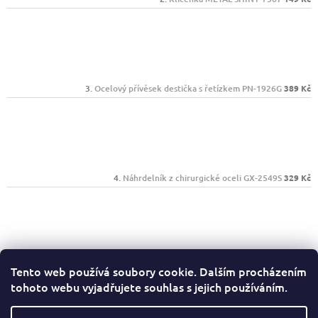
Ocelový přívěsek destička s řetízkem PN-1926G
389 Kč
Náhrdelník z chirurgické oceli GX-2549S
329 Kč
Klíčenka SAND-GLASS
239 Kč
Tento web používá soubory cookie. Dalším procházením
tohoto webu vyjadřujete souhlas s jejich používáním.
Facebook