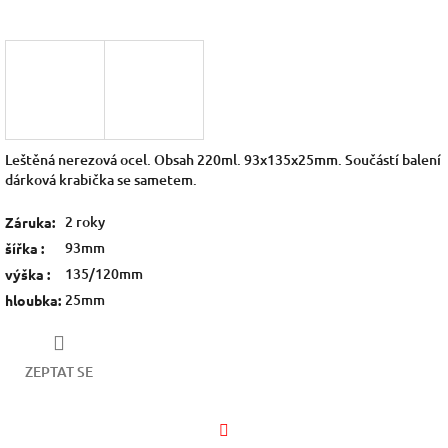
Leštěná nerezová ocel. Obsah 220ml. 93x135x25mm. Součástí balení
dárková krabička se sametem.
2 roky
Záruka
:
93mm
šířka
:
135/120mm
výška
:
25mm
hloubka
:
ZEPTAT SE