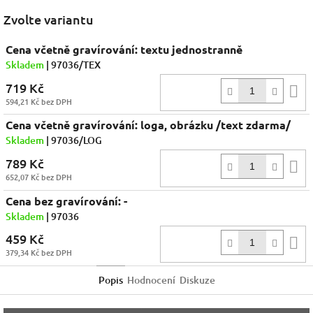
Facebook
Zvolte variantu
Cena včetně gravírování: textu jednostranně
Skladem
| 97036/TEX
719 Kč
D
594,21 Kč bez DPH
k
Cena včetně gravírování: loga, obrázku /text zdarma/
Skladem
| 97036/LOG
789 Kč
D
652,07 Kč bez DPH
k
Cena bez gravírování: -
Skladem
| 97036
459 Kč
D
379,34 Kč bez DPH
k
Popis
Hodnocení
Diskuze