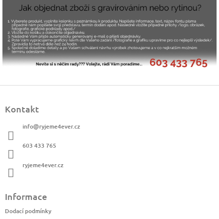
Z
á
Kontakt
p
a
info
@
ryjeme4ever.cz
t
í
603 433 765
ryjeme4ever.cz
Informace
Dodací podmínky