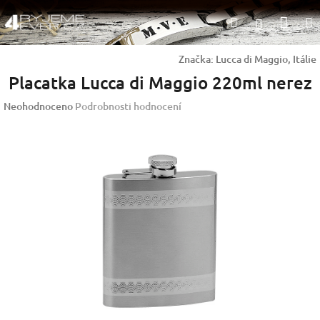
Přejít
Nák
Hledat
na
Přihlášen
obsah
koší
Značka:
Lucca di Maggio, Itálie
Placatka Lucca di Maggio 220ml nerez
Průměrné
Neohodnoceno
Podrobnosti hodnocení
hodnocení
produktu
je
0,0
z
5
hvězdiček.