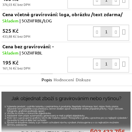
376,03 Kč bez DPH
k
Cena včetně gravírování: loga, obrázku /text zdarma/
Skladem
| 5OZHFRBL/LOG
525 Kč
D
433,88 Kč bez DPH
k
Cena bez gravírování: -
Skladem
| 5OZHFRBL
195 Kč
D
161,16 Kč bez DPH
k
Popis
Hodnocení
Diskuze