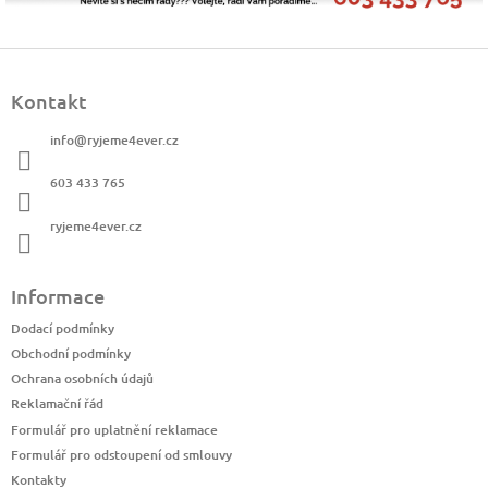
Z
á
Kontakt
p
a
info
@
ryjeme4ever.cz
t
í
603 433 765
ryjeme4ever.cz
Informace
Dodací podmínky
Obchodní podmínky
Ochrana osobních údajů
Reklamační řád
Formulář pro uplatnění reklamace
Formulář pro odstoupení od smlouvy
Kontakty