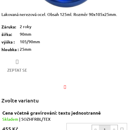
Lakovaná nerezová ocel. Obsah 125ml. Rozměr 90x105x25mm.
2 roky
Záruka
:
90mm
šířka
:
105/90mm
výška
:
25mm
hloubka
:
ZEPTAT SE
Facebook
Zvolte variantu
Cena včetně gravírování: textu jednostranně
Skladem
| 5OZHFRBL/TEX
455 Kč
D