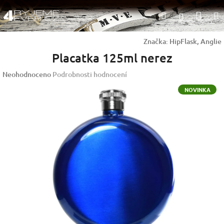
Přejít
Nák
Hledat
na
Přihlášen
obsah
koší
Značka:
HipFlask, Anglie
Placatka 125ml nerez
Průměrné
Neohodnoceno
Podrobnosti hodnocení
hodnocení
NOVINKA
produktu
je
0,0
z
5
hvězdiček.