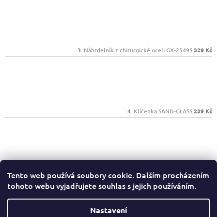
Náhrdelník z chirurgické oceli GX-2549S
329 Kč
Klíčenka SAND-GLASS
239 Kč
Psací sada Mark Twain 1385603
389 Kč
Tento web používá soubory cookie. Dalším procházením
tohoto webu vyjadřujete souhlas s jejich používáním.
Facebook
Nastavení