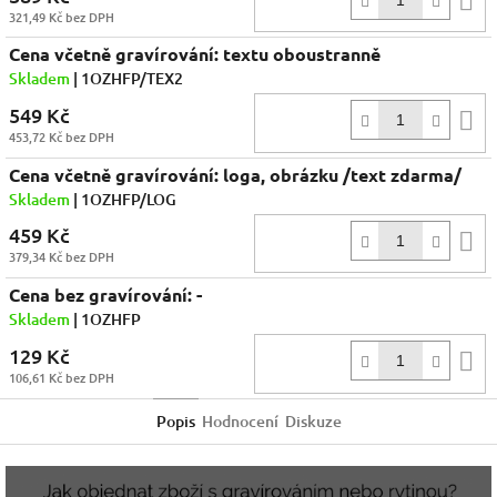
321,49 Kč bez DPH
k
Cena včetně gravírování: textu oboustranně
Skladem
| 1OZHFP/TEX2
549 Kč
D
453,72 Kč bez DPH
k
Cena včetně gravírování: loga, obrázku /text zdarma/
Skladem
| 1OZHFP/LOG
459 Kč
D
379,34 Kč bez DPH
k
Cena bez gravírování: -
Skladem
| 1OZHFP
129 Kč
D
106,61 Kč bez DPH
k
Popis
Hodnocení
Diskuze