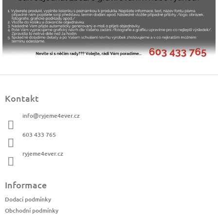
Z
á
Kontakt
p
a
info
@
ryjeme4ever.cz
t
í
603 433 765
ryjeme4ever.cz
Informace
Dodací podmínky
Obchodní podmínky