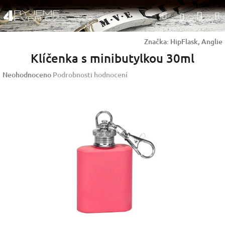
Přejít
Nák
Hledat
na
Přihlášen
obsah
koší
Značka:
HipFlask, Anglie
Klíčenka s minibutylkou 30ml
Průměrné
Neohodnoceno
Podrobnosti hodnocení
hodnocení
produktu
je
0,0
z
5
hvězdiček.