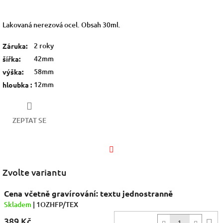
Lakovaná nerezová ocel. Obsah 30ml.
2 roky
Záruka
:
42mm
šířka
:
58mm
výška
:
12mm
hloubka
:
ZEPTAT SE
Facebook
Zvolte variantu
Cena včetně gravírování: textu jednostranně
Skladem
| 1OZHFP/TEX
389 Kč
D