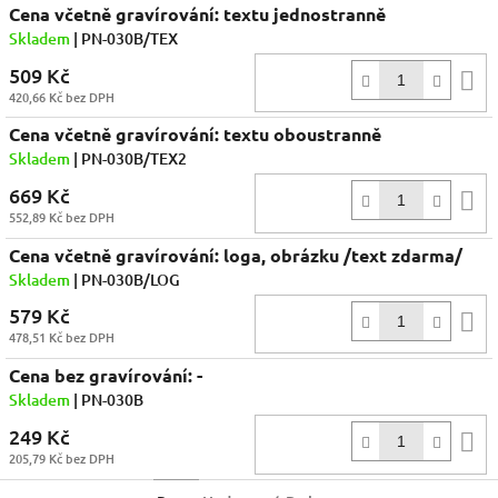
Cena včetně gravírování: textu jednostranně
Skladem
| PN-030B/TEX
509 Kč
D
420,66 Kč bez DPH
k
Cena včetně gravírování: textu oboustranně
Skladem
| PN-030B/TEX2
669 Kč
D
552,89 Kč bez DPH
k
Cena včetně gravírování: loga, obrázku /text zdarma/
Skladem
| PN-030B/LOG
579 Kč
D
478,51 Kč bez DPH
k
Cena bez gravírování: -
Skladem
| PN-030B
249 Kč
D
205,79 Kč bez DPH
k