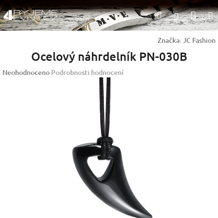
Přejít
Nák
Hledat
na
Přihlášen
obsah
koší
Značka:
JC Fashion
Ocelový náhrdelník PN-030B
Průměrné
Neohodnoceno
Podrobnosti hodnocení
hodnocení
produktu
je
0,0
z
5
hvězdiček.