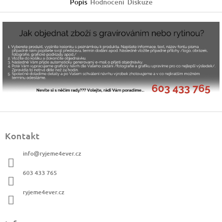
Popis
Hodnocení
Diskuze
Z
á
Kontakt
p
a
info
@
ryjeme4ever.cz
t
í
603 433 765
ryjeme4ever.cz