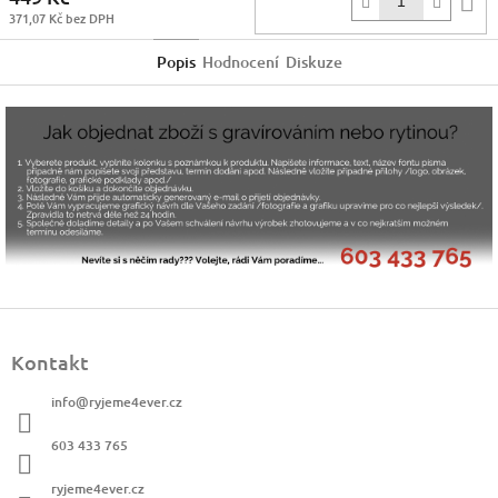
371,07 Kč bez DPH
k
Popis
Hodnocení
Diskuze
Z
á
Kontakt
p
a
info
@
ryjeme4ever.cz
t
í
603 433 765
ryjeme4ever.cz