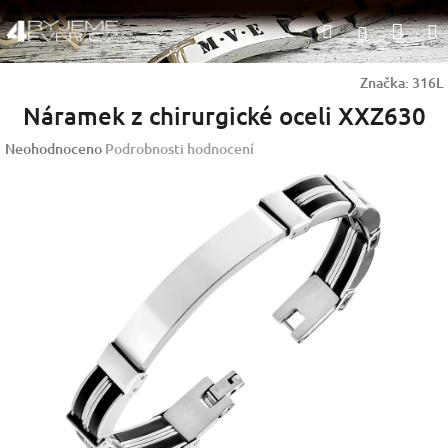
Přejít
Nák
Hledat
na
Přihlášen
obsah
koší
Značka:
316L
Náramek z chirurgické oceli XXZ630
Průměrné
Neohodnoceno
Podrobnosti hodnocení
hodnocení
produktu
je
0,0
z
5
hvězdiček.