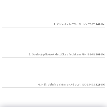
Klíčenka METAL SHINY 7567
149 Kč
Ocelový přívěsek destička s řetízkem PN-1926G
389 Kč
Náhrdelník z chirurgické oceli GX-2549S
329 Kč