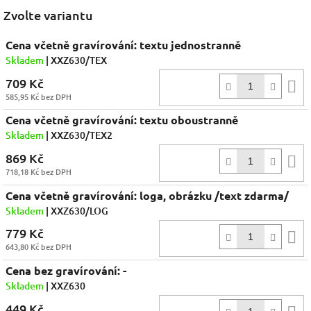
Facebook
Zvolte variantu
Cena včetně gravírování: textu jednostranně
Skladem
| XXZ630/TEX
709 Kč
D
585,95 Kč bez DPH
k
Cena včetně gravírování: textu oboustranně
Skladem
| XXZ630/TEX2
869 Kč
D
718,18 Kč bez DPH
k
Cena včetně gravírování: loga, obrázku /text zdarma/
Skladem
| XXZ630/LOG
779 Kč
D
643,80 Kč bez DPH
k
Cena bez gravírování: -
Skladem
| XXZ630
449 Kč
D