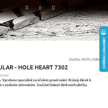
Nákupní
Hledat
Přihlášení
košík
Značka:
MJTO, Itálie
ULAR - HOLE HEART 7302
ocení
a. Vyrobeno speciálně za účelem gravírování. Krásný dárek k
em s osobním věnováním.
Součástí balení dárková krabička.