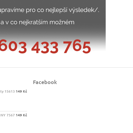
Facebook
ety 15613
149 Kč
INY 7567
149 Kč