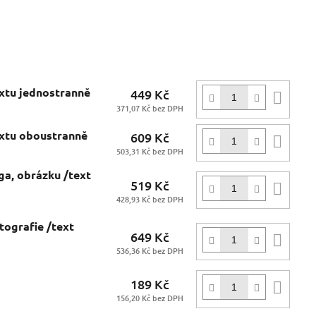
extu jednostranně
449 Kč
Do
371,07 Kč bez DPH
koší
extu oboustranně
609 Kč
Do
503,31 Kč bez DPH
koší
ga, obrázku /text
519 Kč
Do
428,93 Kč bez DPH
koší
tografie /text
649 Kč
Do
536,36 Kč bez DPH
koší
189 Kč
Do
156,20 Kč bez DPH
koší