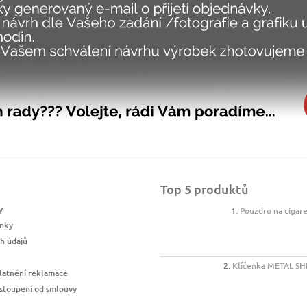
Top 5 produktů
y
Pouzdro na cigar
nky
h údajů
Klíčenka METAL SH
latnění reklamace
stoupení od smlouvy