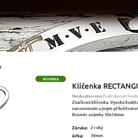
2
NOVINKA
Klíčenka RECTANG
Průměrné
Neohodnoceno
Podrobnosti hodn
hodnocení
Značková klíčenka. Vysoká kvalit
produktu
narozeninám a jiným příležitost
je
Rozměr známky 30x54mm.
0,0
z
2 roky
Záruka
:
5
30mm
šířka
: