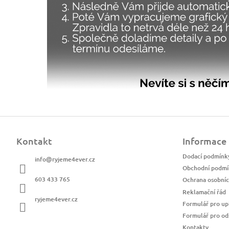
Z
á
Kontakt
Informace
p
a
Dodací podmínk
info
@
ryjeme4ever.cz
t
Obchodní podmí
í
603 433 765
Ochrana osobníc
Reklamační řád
ryjeme4ever.cz
Formulář pro up
Formulář pro od
Kontakty