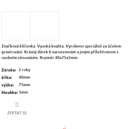
Značková klíčenka. Vysoká kvalita. Vyrobeno speciálně za účelem
gravírování. Krásný dárek k narozeninám a jiným příležitostem s
osobním věnováním. Rozměr 40x75x5mm.
2 roky
Záruka
:
40mm
šířka
:
75mm
výška
:
5mm
hloubka
:
ZEPTAT SE