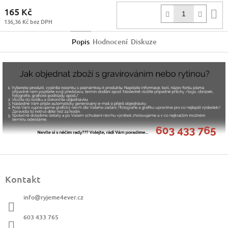
165 Kč
D
136,36 Kč bez DPH
k
Popis
Hodnocení
Diskuze
Z
á
Kontakt
p
a
info
@
ryjeme4ever.cz
t
í
603 433 765