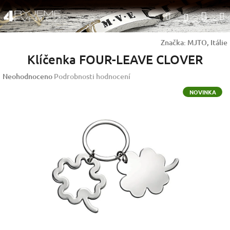
Přejít
Nák
Hledat
na
Přihlášen
obsah
koší
Značka:
MJTO, Itálie
Klíčenka FOUR-LEAVE CLOVER
Průměrné
Neohodnoceno
Podrobnosti hodnocení
hodnocení
NOVINKA
produktu
je
0,0
z
5
hvězdiček.