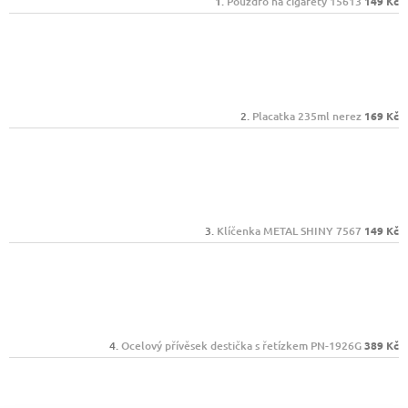
Pouzdro na cigarety 15613
149 Kč
Placatka 235ml nerez
169 Kč
Klíčenka METAL SHINY 7567
149 Kč
Ocelový přívěsek destička s řetízkem PN-1926G
389 Kč