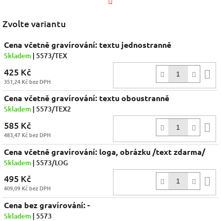
Facebook
Zvolte variantu
Cena včetně gravírování: textu jednostranně
Skladem
| 5573/TEX
425 Kč
D
351,24 Kč bez DPH
k
Cena včetně gravírování: textu oboustranně
Skladem
| 5573/TEX2
585 Kč
D
483,47 Kč bez DPH
k
Cena včetně gravírování: loga, obrázku /text zdarma/
Skladem
| 5573/LOG
495 Kč
D
409,09 Kč bez DPH
k
Cena bez gravírování: -
Skladem
| 5573