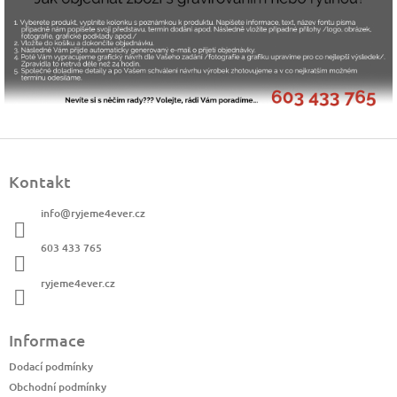
Z
á
Kontakt
p
a
info
@
ryjeme4ever.cz
t
í
603 433 765
ryjeme4ever.cz
Informace
Dodací podmínky
Obchodní podmínky