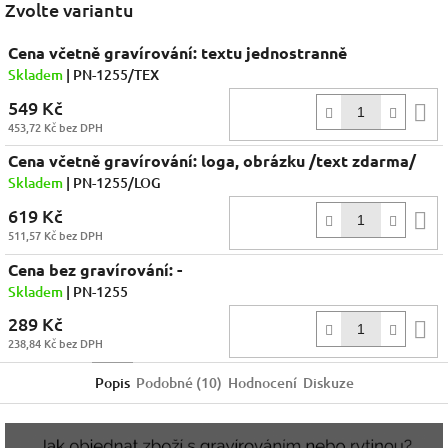
Zvolte variantu
Cena včetně gravírování: textu jednostranně
Skladem
| PN-1255/TEX
549 Kč
D
453,72 Kč bez DPH
k
Cena včetně gravírování: loga, obrázku /text zdarma/
Skladem
| PN-1255/LOG
619 Kč
D
511,57 Kč bez DPH
k
Cena bez gravírování: -
Skladem
| PN-1255
289 Kč
D
238,84 Kč bez DPH
k
Popis
Podobné (10)
Hodnocení
Diskuze