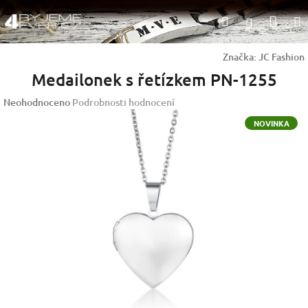
Přejít
Nák
Hledat
na
Přihlášen
obsah
koší
Značka:
JC Fashion
Medailonek s řetízkem PN-1255
Průměrné
Neohodnoceno
Podrobnosti hodnocení
hodnocení
NOVINKA
produktu
je
0,0
z
5
hvězdiček.