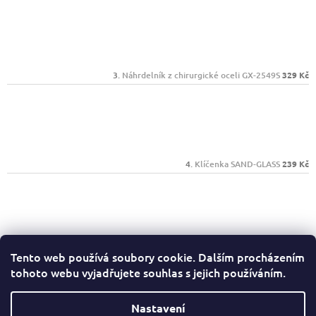
Náhrdelník z chirurgické oceli GX-2549S
329 Kč
Klíčenka SAND-GLASS
239 Kč
Psací sada Mark Twain 1385603
389 Kč
Tento web používá soubory cookie. Dalším procházením
tohoto webu vyjadřujete souhlas s jejich používáním.
Facebook
Nastavení