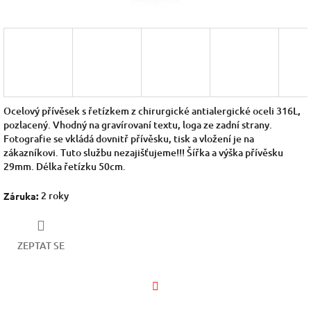
Ocelový přívěsek s řetízkem z chirurgické antialergické oceli 316L,
pozlacený. Vhodný na gravírovaní textu, loga ze zadní strany.
Fotografie se vkládá dovnitř přívěsku, tisk a vložení je na
zákazníkovi. Tuto službu nezajišťujeme!!! Šířka a výška přívěsku
29mm. Délka řetízku 50cm.
2 roky
Záruka
:
ZEPTAT SE
Facebook