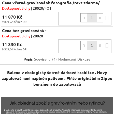
Cena včetně gravírování: fotografie /text zdarma/
Dostupnost 3 dny
| 28020/FOT
11 870 Kč
D
9 809,92 Kč bez DPH
k
Cena bez gravírování: -
Dostupnost 3 dny
| 28020
11 330 Kč
D
9 363,64 Kč bez DPH
k
Popis
Související (4)
Hodnocení
Diskuze
Baleno v ekologicky šetrné dárkové krabičce . Nový
zapalovač není naplněn palivem . Plňte originálním Zippo
benzínem do zapalovačů