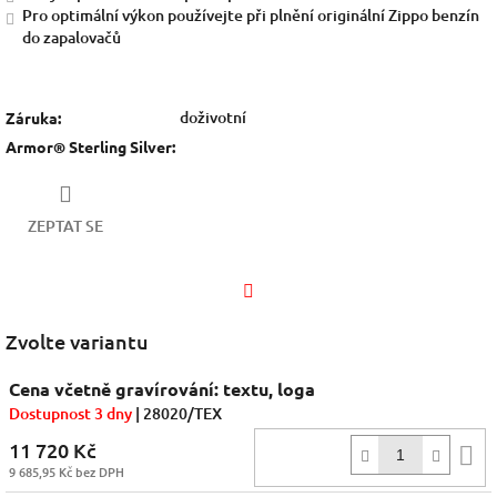
Pro optimální výkon používejte při plnění originální Zippo benzín
do zapalovačů
doživotní
Záruka
:
Armor® Sterling Silver
:
ZEPTAT SE
Facebook
Zvolte variantu
Cena včetně gravírování: textu, loga
Dostupnost 3 dny
| 28020/TEX
11 720 Kč
D
9 685,95 Kč bez DPH
k