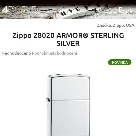
Přejít
Nák
Hledat
na
Přihlášen
obsah
koší
Značka:
Zippo, USA
Zippo 28020 ARMOR® STERLING
SILVER
Průměrné
Neohodnoceno
Podrobnosti hodnocení
hodnocení
NOVINKA
produktu
je
0,0
z
5
hvězdiček.