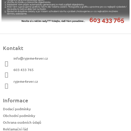
Z
á
Kontakt
p
a
info
@
ryjeme4ever.cz
t
í
603 433 765
ryjeme4ever.cz
Informace
Dodací podmínky
Obchodní podmínky
Ochrana osobních údajů
Reklamační řád