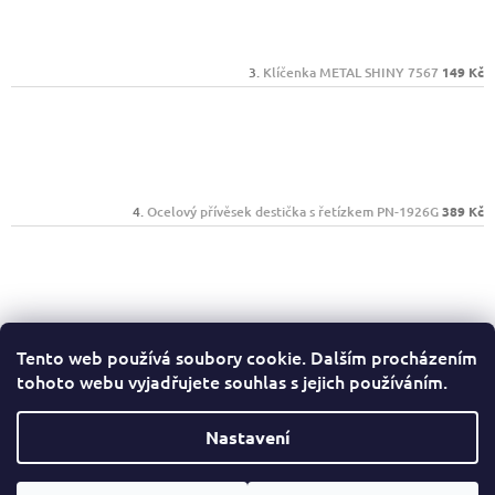
Klíčenka METAL SHINY 7567
149 Kč
Ocelový přívěsek destička s řetízkem PN-1926G
389 Kč
Náhrdelník z chirurgické oceli GX-2549S
329 Kč
Tento web používá soubory cookie. Dalším procházením
tohoto webu vyjadřujete souhlas s jejich používáním.
Facebook
Nastavení