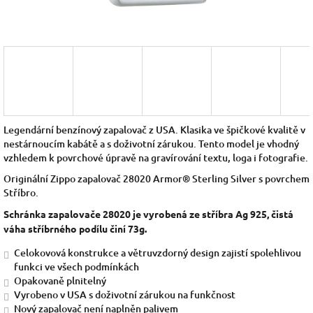
Legendární benzínový zapalovač z USA. Klasika ve špičkové kvalitě v
nestárnoucím kabátě a s doživotní zárukou. Tento model je vhodný
vzhledem k povrchové úpravě na gravírování textu, loga i fotografie.
Originální Zippo zapalovač 28020 Armor® Sterling Silver
s povrchem
Stříbro.
Schránka zapalovače 28020 je vyrobená ze stříbra Ag 925, čistá
váha stříbrného podílu činí 73g.
Celokovová konstrukce a větruvzdorný design zajistí spolehlivou
funkci ve všech podmínkách
Opakovaně plnitelný
Vyrobeno v USA s doživotní zárukou na funkčnost
Nový zapalovač není naplněn palivem