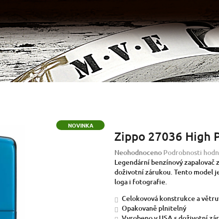
NOVINKA
Zippo 27036 High P
Průměrné
Neohodnoceno
Podrobnosti hodn
hodnocení
Legendární benzínový zapalovač z 
produktu
doživotní zárukou. Tento model j
je
loga i fotografie.
0,0
Celokovová konstrukce a větruv
z
Opakovaně plnitelný
5
Vyrobeno v USA s doživotní zá