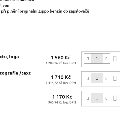
alivem
při plnění originální Zippo benzín do zapalovačů
xtu, loga
1 560 Kč
Do
1 289,26 Kč bez DPH
koší
tografie /text
1 710 Kč
Do
1 413,22 Kč bez DPH
koší
1 170 Kč
Do
966,94 Kč bez DPH
koší