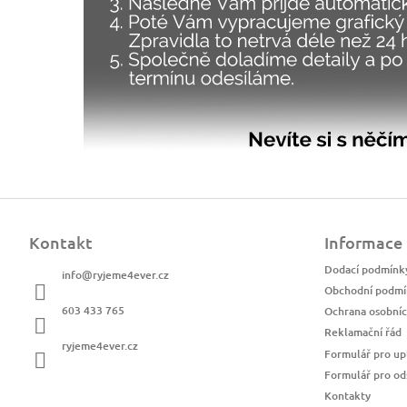
Z
á
Kontakt
Informace
p
a
Dodací podmínk
info
@
ryjeme4ever.cz
t
Obchodní podmí
í
603 433 765
Ochrana osobníc
Reklamační řád
ryjeme4ever.cz
Formulář pro up
Formulář pro od
Kontakty