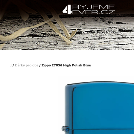
Přejít
na
obsah
Domů
/
Dárky pro oba
/
Zippo 27036 High Polish Blue