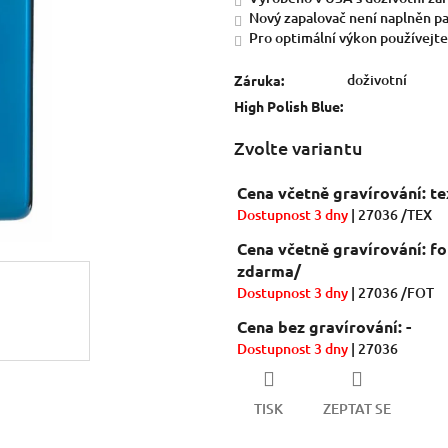
hvězdiček.
Nový zapalovač není naplněn p
Pro optimální výkon používejte 
doživotní
Záruka
:
High Polish Blue
:
Zvolte variantu
Cena včetně gravírování: te
Dostupnost 3 dny
| 27036 /TEX
Cena včetně gravírování: fo
zdarma/
Dostupnost 3 dny
| 27036 /FOT
Cena bez gravírování: -
Dostupnost 3 dny
| 27036
TISK
ZEPTAT SE