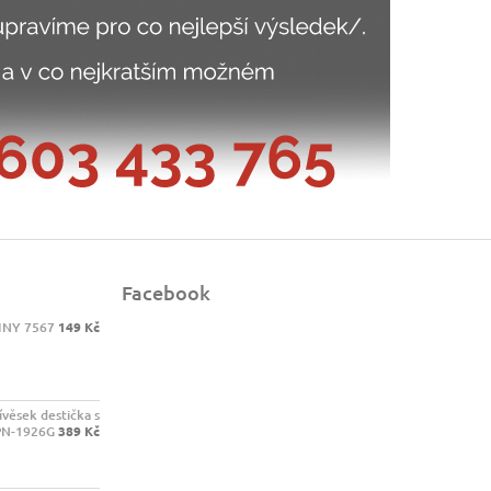
Facebook
INY 7567
149 Kč
ívěsek destička s
PN-1926G
389 Kč