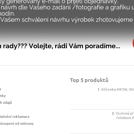
Top 5 produktů
y
Klíčenka METAL SH
nky
h údajů
Ocelový př
latnění reklamace
řetízkem 
stoupení od smlouvy