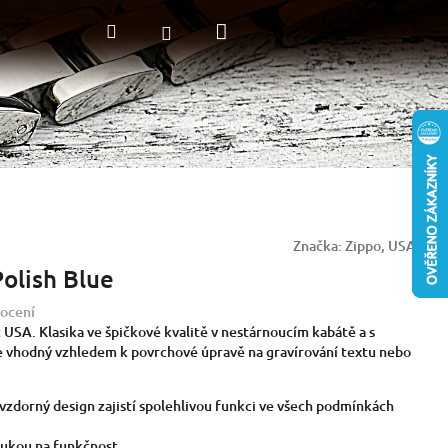
Nákupní
Hledat
Přihlášení
košík
Značka:
Zippo, USA
olish Blue
ocení
USA. Klasika ve špičkové kvalitě v nestárnoucím kabátě a s
e vhodný vzhledem k povrchové úpravě na gravírování textu nebo
zdorný design zajistí spolehlivou funkci ve všech podmínkách
rukou na funkčnost