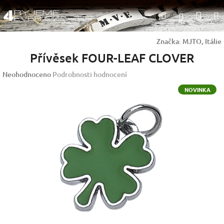
Přejít
Nák
Hledat
na
Přihlášen
obsah
koší
Značka:
MJTO, Itálie
Přívěsek FOUR-LEAF CLOVER
Průměrné
Neohodnoceno
Podrobnosti hodnocení
hodnocení
NOVINKA
produktu
je
0,0
z
5
hvězdiček.