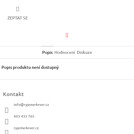
ZEPTAT SE
Facebook
Popis
Hodnocení
Diskuze
Popis produktu není dostupný
Z
á
Kontakt
p
a
info
@
ryjeme4ever.cz
t
í
603 433 765
ryjeme4ever.cz