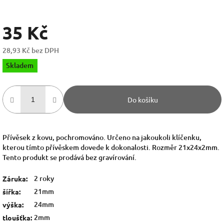
35 Kč
28,93 Kč bez DPH
Měrná
Skladem
cena:
Do košíku
Přívěsek z kovu, pochromováno. Určeno na jakoukoli klíčenku,
kterou tímto přívěskem dovede k dokonalosti. Rozměr 21x24x2mm.
Tento produkt se prodává bez gravírování.
2 roky
Záruka
:
21mm
šířka
:
24mm
výška
:
2mm
tloušťka
: