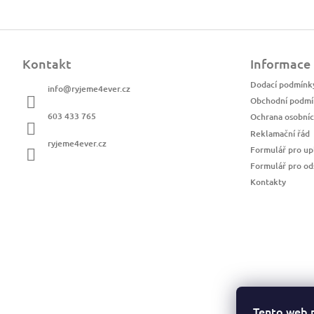
Z
á
Kontakt
Informace
p
a
Dodací podmínk
info
@
ryjeme4ever.cz
t
Obchodní podmí
í
603 433 765
Ochrana osobníc
Reklamační řád
ryjeme4ever.cz
Formulář pro up
Formulář pro od
Kontakty
Tento web 