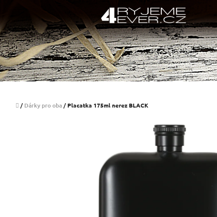
Přejít
na
obsah
Domů
/
Dárky pro oba
/
Placatka 175ml nerez BLACK