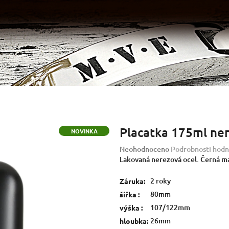
Placatka 175ml ne
NOVINKA
Průměrné
Neohodnoceno
Podrobnosti hodn
hodnocení
Lakovaná nerezová ocel. Černá 
produktu
je
2 roky
Záruka
:
0,0
80mm
šířka
:
z
107/122mm
výška
:
5
hvězdiček.
26mm
hloubka
: