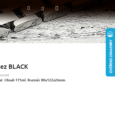
Nákupní
Hledat
Přihlášení
košík
rez BLACK
ocení
mat. Obsah 175ml. Rozměr 80x122x26mm.