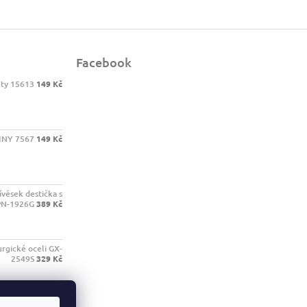
Facebook
ety 15613
149 Kč
INY 7567
149 Kč
ívěsek destička s
PN-1926G
389 Kč
urgické oceli GX-
2549S
329 Kč
ND-GLASS
239 Kč