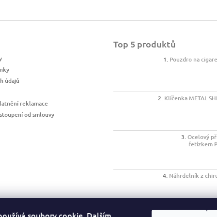
Top 5 produktů
y
Pouzdro na cigar
nky
h údajů
Klíčenka METAL SH
latnění reklamace
stoupení od smlouvy
Ocelový př
řetízkem 
Náhrdelník z chir
používá soubory cookie. Dalším
Klíčenka SA