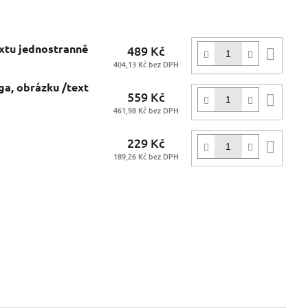
extu jednostranně
489 Kč
Do
404,13 Kč bez DPH
koší
ga, obrázku /text
559 Kč
Do
461,98 Kč bez DPH
koší
229 Kč
Do
189,26 Kč bez DPH
koší