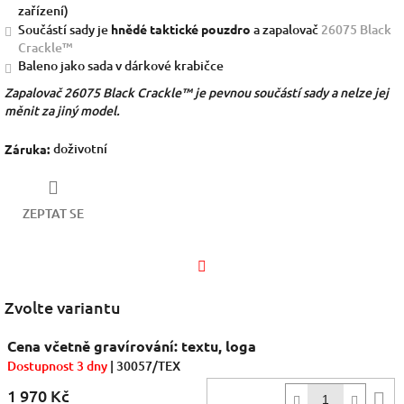
zařízení)
Součástí sady je
hnědé
taktické pouzdro
a zapalovač
26075 Black
Crackle™
Baleno jako sada v dárkové krabičce
Zapalovač 26075 Black Crackle™ je pevnou součástí sady a nelze jej
měnit za jiný model.
doživotní
Záruka
:
ZEPTAT SE
Facebook
Zvolte variantu
Cena včetně gravírování: textu, loga
Dostupnost 3 dny
| 30057/TEX
1 970 Kč
D