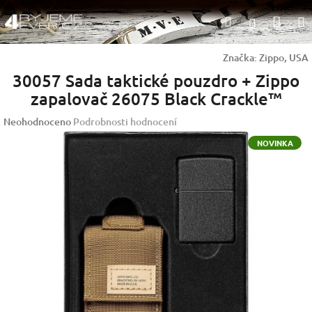
Přejít
Nák
Hledat
na
Přihlášen
obsah
koší
Značka:
Zippo, USA
30057 Sada taktické pouzdro + Zippo
zapalovač 26075 Black Crackle™
Průměrné
Neohodnoceno
Podrobnosti hodnocení
hodnocení
NOVINKA
produktu
je
0,0
z
5
hvězdiček.