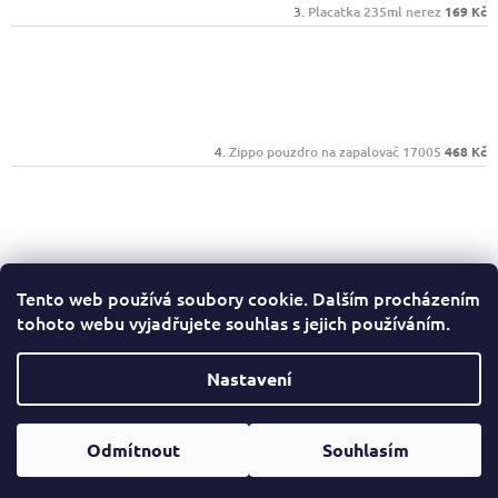
Placatka 235ml nerez
169 Kč
Zippo pouzdro na zapalovač 17005
468 Kč
Zippo 25050 Street Chrome
656 Kč
Tento web používá soubory cookie. Dalším procházením
tohoto webu vyjadřujete souhlas s jejich používáním.
Facebook
Nastavení
Copyright 2026
Ryjeme4ever.cz
. Všechna práva
Odmítnout
Souhlasím
Vytvořil Shoptet
vyhrazena.
Upravit nastavení cookies