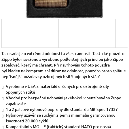
Tato sada je o extrémní odolnosti a všestrannosti. Taktické pouzdro
Zippo bylo navrženo a vyrobeno podle stejných principů jako Zippo
zapalovač, který má chránit. Při navrhování tohoto pouzdra
byl kladen nekompromisní důraz na odolnost, pouzdro proto splňuje
nepřísnější požadavky ozbrojených sil Spojených států.
Vyrobeno v USA z materiálů určených pro ozbrojené síly
Spojených států
Vhodné pro bezpečné uchování jakéhokoliv benzínového Zippo
zapalovače
1 a 2 palcové nylonové popruhy dle standardu Mil-Spec 17337
Nylonový uzávěr se suchým zipem s minimální garantovanou
životností 20.000 cyklů
Kompatibilní s MOLLE (taktický standard NATO pro nosná