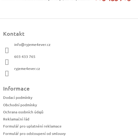
Z
á
Kontakt
p
a
info
@
ryjeme4ever.cz
t
í
603 433 765
ryjeme4ever.cz
Informace
Dodací podmínky
Obchodní podmínky
Ochrana osobních údajů
Reklamační řád
Formulář pro uplatnění reklamace
Formulář pro odstoupení od smlouvy