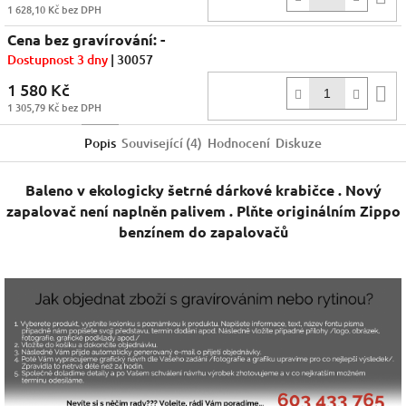
1 628,10 Kč bez DPH
k
Cena bez gravírování: -
Dostupnost 3 dny
| 30057
1 580 Kč
D
1 305,79 Kč bez DPH
k
Popis
Související (4)
Hodnocení
Diskuze
Baleno v ekologicky šetrné dárkové krabičce . Nový
zapalovač není naplněn palivem . Plňte originálním Zippo
benzínem do zapalovačů