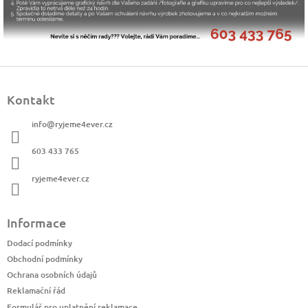
Z
á
Kontakt
p
a
info
@
ryjeme4ever.cz
t
í
603 433 765
ryjeme4ever.cz
Informace
Dodací podmínky
Obchodní podmínky
Ochrana osobních údajů
Reklamační řád
Formulář pro uplatnění reklamace