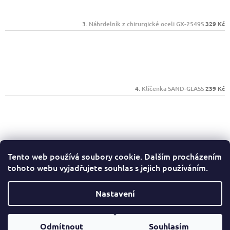
Náhrdelník z chirurgické oceli GX-2549S
329 Kč
Klíčenka SAND-GLASS
239 Kč
Psací sada Mark Twain 1385603
389 Kč
Tento web používá soubory cookie. Dalším procházením
tohoto webu vyjadřujete souhlas s jejich používáním.
Facebook
Nastavení
Copyright 2026
Ryjeme4ever.cz
. Všechna práva
Odmítnout
Souhlasím
Vytvořil Shoptet