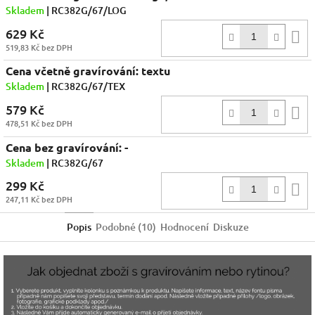
Skladem
| RC382G/67/LOG
629 Kč
D
519,83 Kč bez DPH
k
Cena včetně gravírování: textu
Skladem
| RC382G/67/TEX
579 Kč
D
478,51 Kč bez DPH
k
Cena bez gravírování: -
Skladem
| RC382G/67
299 Kč
D
247,11 Kč bez DPH
k
Popis
Podobné (10)
Hodnocení
Diskuze