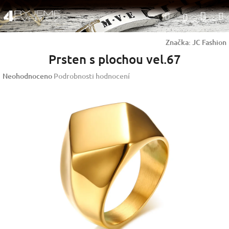
Přejít
Nák
Hledat
na
Přihlášen
obsah
koší
Značka:
JC Fashion
Prsten s plochou vel.67
Průměrné
Neohodnoceno
Podrobnosti hodnocení
hodnocení
produktu
je
0,0
z
5
hvězdiček.