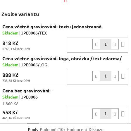
Facebook
Zvolte variantu
Cena včetně gravírování: textu jednostranně
Skladem
| JPE0006/TEX
818 Kč
D
676,03 Kč bez DPH
k
Cena včetně gravírování: loga, obrázku /text zdarma/
Skladem
| JPE0006/LOG
888 Kč
D
733,88 Kč bez DPH
k
Cena bez gravírování: -
Skladem
| JPE0006
1 860 Kč
558 Kč
D
461,16 Kč bez DPH
k
Popis
Podobné (10)
Hodnocení
Diskuze