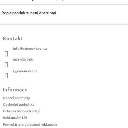
Popis produktu není dostupný
Z
á
Kontakt
p
a
info
@
ryjeme4ever.cz
t
í
603 433 765
ryjeme4ever.cz
Informace
Dodací podmínky
Obchodní podmínky
Ochrana osobních údajů
Reklamační řád
Formulář pro uplatnění reklamace