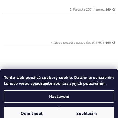
Placatka 235ml nerez
169 Kč
Zippo pouzdro na zapalovač 17005
468 Kč
Zippo 25050 Street Chrome
656 Kč
Tento web používá soubory cookie. Dalším procházením
tohoto webu vyjadřujete souhlas s jejich používáním.
Facebook
Nastavení
Copyright 2026
Ryjeme4ever.cz
. Všechna práva
Odmítnout
Souhlasím
Vytvořil Shoptet