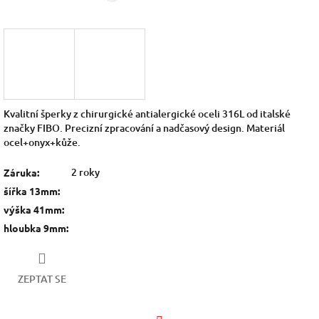
Kvalitní šperky z chirurgické antialergické oceli 316L od italské
značky FIBO. Precizní zpracování a nadčasový design. Materiál
ocel+onyx+kůže.
2 roky
Záruka
:
šířka 13mm
:
výška 41mm
:
hloubka 9mm
:
ZEPTAT SE