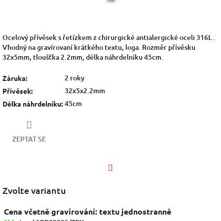
Ocelový přívěsek s řetízkem z chirurgické antialergické oceli 316L .
Vhodný na gravírovaní krátkého textu, loga. Rozměr přívěsku
32x5mm, tloušťka 2.2mm, délka náhrdelníku 45cm.
2 roky
Záruka
:
32x5x2.2mm
Přívěsek
:
45cm
Délka náhrdelníku
:
ZEPTAT SE
Facebook
Zvolte variantu
Cena včetně gravírování: textu jednostranně