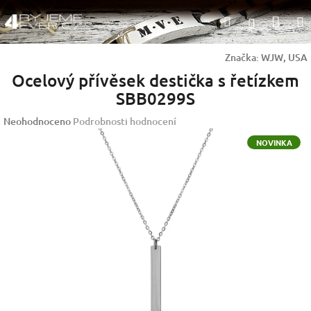
Přejít
Nák
Hledat
na
Přihlášen
obsah
koší
Značka:
WJW, USA
Ocelový přívěsek destička s řetízkem
SBB0299S
Průměrné
Neohodnoceno
Podrobnosti hodnocení
hodnocení
NOVINKA
produktu
je
0,0
z
5
hvězdiček.