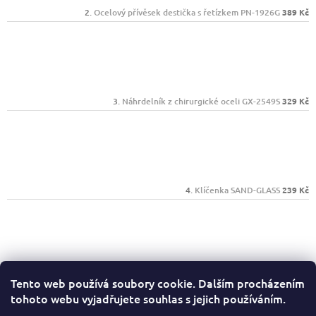
Ocelový přívěsek destička s řetízkem PN-1926G
389 Kč
Náhrdelník z chirurgické oceli GX-2549S
329 Kč
Klíčenka SAND-GLASS
239 Kč
Psací sada Mark Twain 1385603
389 Kč
Tento web používá soubory cookie. Dalším procházením
tohoto webu vyjadřujete souhlas s jejich používáním.