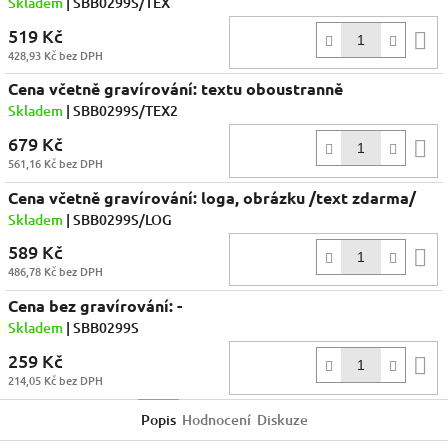
Skladem
| SBB0299S/TEX
519 Kč
D
428,93 Kč bez DPH
k
Cena včetně gravírování: textu oboustranně
Skladem
| SBB0299S/TEX2
679 Kč
D
561,16 Kč bez DPH
k
Cena včetně gravírování: loga, obrázku /text zdarma/
Skladem
| SBB0299S/LOG
589 Kč
D
486,78 Kč bez DPH
k
Cena bez gravírování: -
Skladem
| SBB0299S
259 Kč
D
214,05 Kč bez DPH
k
Popis
Hodnocení
Diskuze